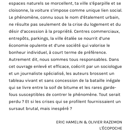
espaces naturels se morcellent, ta ville s’éparpille et se
cookies
cloisonne, la voiture s’impose comme unique lien social.
sont
Le phénomène, connu sous le nom d’étalement urbain,
nécessaires
ne résulte pas seulement de la crise du logement et du
pour
désir d’accession à la propriété. Centres commerciaux,
le
r
entrepôts, parkings, la ville étalée se nourrit d’une
bon
économie opulente et d’une société qui valorise le
fonctionnement
bonheur individuel, à court terme de préférence.
de
Autrement dit, nous sommes tous responsables. Dans
notre
cet ouvrage enlevé et efficace, coécrit par un sociologue
site
et un journaliste spécialisé, les auteurs brossent un
web.
tableau vivant et sans concession de la bataille inégale
En
qui se livre entre la soif de bitume et les rares garde-
continuant
fous susceptibles de contrer le phénomène. Tout serait
à
perdu ? Et si les crises qui se profilent fournissaient un
utiliser
sursaut brutal, mais inespéré ?
le
site,
ERIC HAMELIN & OLIVIER RAZEMON
vous
L'ÉCOPOCHE