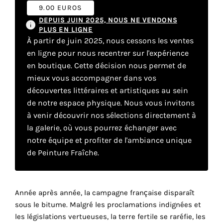
9.00 EUROS
DEPUIS JUIN 2025, NOUS NE VENDONS
Faire
PLUS EN LIGNE
À partir de juin 2025, nous cessons les ventes
son
en ligne pour nous recentrer sur l'expérience
en boutique. Cette décision nous permet de
propre
mieux vous accompagner dans vos
choix
découvertes littéraires et artistiques au sein
de notre espace physique. Nous vous invitons
Cookies
à venir découvrir nos sélections directement à
fonctionnels
la galerie, où vous pourrez échanger avec
Ce
notre équipe et profiter de l'ambiance unique
paramètre
de Peinture Fraîche.
est
obligatoire
et ne peut
être
Année après année, la campagne française disparaît
désactivé.
sous le bitume. Malgré les proclamations indignées et
les législations vertueuses, la terre fertile se raréfie, les
Ces