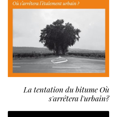
vous
offrir
un
service
le
plus
personnalisé.
En
savoir
plus
sur
notre
page
de
La tentation du bitume Où
confidentialité
.
s'arrêtera l'urbain?
ACCEPTER
TOUS
LES
COOKIES