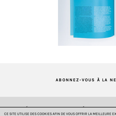
et ne peut
être
désactivé.
Ces
cookies
sont
nécessaires
pour
le
bon
fonctionnement
de
ABONNEZ-VOUS À LA N
notre
site
web.
En
continuant
DONNÉES & CONFIDENTIALITÉ
CE SITE UTILISE DES COOKIES AFIN DE VOUS OFFRIR LA MEILLEURE 
à