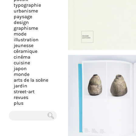
expérience
typographie
urbanisme
et
paysage
vous
design
offrir
graphisme
mode
un
illustration
service
jeunesse
le
céramique
cinéma
plus
cuisine
personnalisé.
japon
En
monde
arts de la scène
savoir
jardin
plus
street-art
sur
revues
plus
notre
page
de
Chercher
confidentialité
.