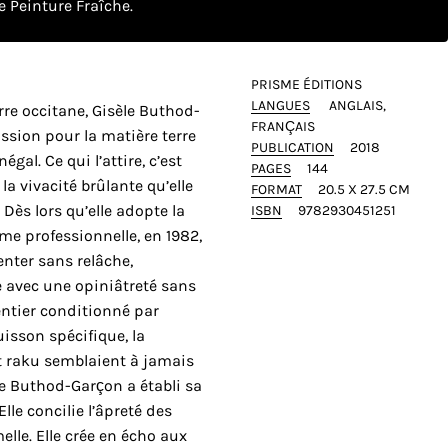
 Peinture Fraîche.
PRISME ÉDITIONS
LANGUES
ANGLAIS
rre occitane, Gisèle Buthod-
FRANÇAIS
sion pour la matière terre
PUBLICATION
2018
gal. Ce qui l’attire, c’est
PAGES
144
 la vivacité brûlante qu’elle
FORMAT
20.5 X 27.5 CM
 Dès lors qu’elle adopte la
ISBN
9782930451251
e professionnelle, en 1982,
enter sans relâche,
 avec une opiniâtreté sans
 entier conditionné par
isson spécifique, la
t raku semblaient à jamais
e Buthod-Garçon a établi sa
lle concilie l’âpreté des
elle. Elle crée en écho aux