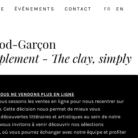
NE
ÉVÉNEMENTS
CONTACT
FR
EN
hod-Garçon
plement - The clay, simply
 NOUS NE VENDONS PLUS EN LIGNE
nous cessons les ventes en ligne pour nous recentrer sur
ue. Cette décision nous permet de mieux vous
couvertes littéraires et artistiques au sein de notre
ous invitons à venir découvrir nos sélections
e, où vous pourrez échanger avec notre équipe et profiter