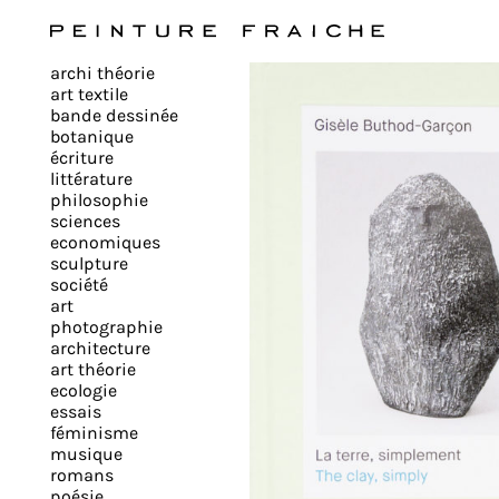
Valider
archi théorie
tous
art textile
bande dessinée
botanique
les
écriture
littérature
philosophie
cookies
sciences
economiques
sculpture
société
Ce
art
site
photographie
architecture
utilise
art théorie
des
ecologie
cookies
essais
pour
féminisme
musique
améliorer
romans
votre
poésie