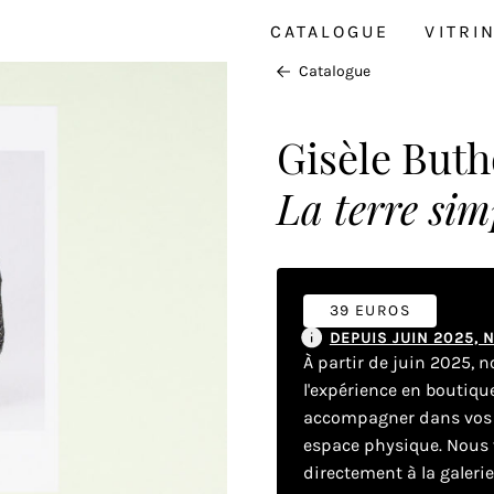
CATALOGUE
VITRI
Catalogue
Gisèle But
La terre sim
39 EUROS
DEPUIS JUIN 2025,
À partir de juin 2025, 
l'expérience en boutiq
accompagner dans vos dé
espace physique. Nous v
directement à la galeri