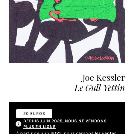
vous
offrir
un
service
le
plus
personnalisé.
En
savoir
plus
Joe Kessler
sur
notre
Le Gull Yettin
page
de
confidentialité
.
20 EUROS
ACCEPTER
DEPUIS JUIN 2025, NOUS NE VENDONS
TOUS
PLUS EN LIGNE
LES
COOKIES
À partir de juin 2025, nous cessons les ventes