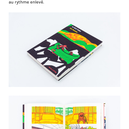
consentez
au rythme enlevé.
à
l'utilisation
de
ces
cookies
techniques.
Cookies
analytiques
Grâce
à
ces
cookies,
nous
obtenons
un
aperçu