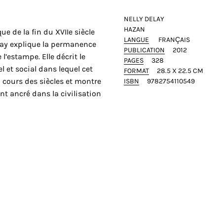
NELLY DELAY
HAZAN
e de la fin du XVIIe siècle
LANGUE
FRANÇAIS
elay explique la permanence
PUBLICATION
2012
l’estampe. Elle décrit le
PAGES
328
l et social dans lequel cet
FORMAT
28.5 X 22.5 CM
au cours des siècles et montre
ISBN
9782754110549
t ancré dans la civilisation