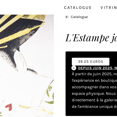
CATALOGUE
VITRI
Catalogue
L'Estampe j
39.25 EUROS
DEPUIS JUIN 2025,
À partir de juin 2025, 
l'expérience en boutiq
accompagner dans vos dé
espace physique. Nous v
directement à la galeri
de l'ambiance unique de