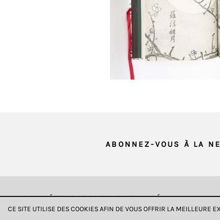
et ne peut
être
désactivé.
Ces
cookies
sont
nécessaires
pour
le
bon
fonctionnement
ABONNEZ-VOUS À LA N
de
notre
site
web.
En
DONNÉES & CONFIDENTIALITÉ
continuant
CE SITE UTILISE DES COOKIES AFIN DE VOUS OFFRIR LA MEILLEURE 
à