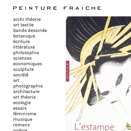
Valider
archi théorie
tous
art textile
bande dessinée
botanique
les
écriture
littérature
philosophie
cookies
sciences
economiques
sculpture
société
Ce
art
site
photographie
architecture
utilise
art théorie
des
ecologie
cookies
essais
pour
féminisme
musique
améliorer
romans
votre
poésie