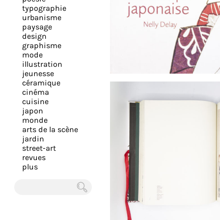
expérience
typographie
urbanisme
et
paysage
vous
design
offrir
graphisme
mode
un
illustration
service
jeunesse
le
céramique
cinéma
plus
cuisine
personnalisé.
japon
En
monde
arts de la scène
savoir
jardin
plus
street-art
sur
revues
plus
notre
page
de
Chercher
confidentialité
.