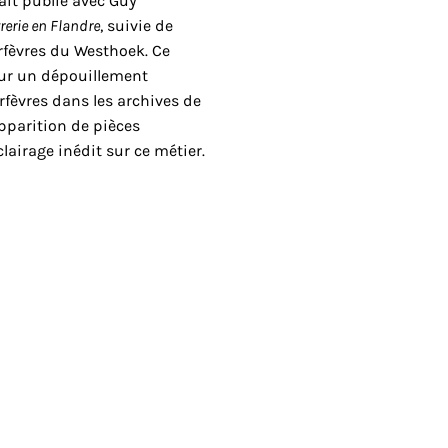
vait publié avec Guy
rerie en Flandre
, suivie de
orfèvres du Westhoek. Ce
sur un dépouillement
fèvres dans les archives de
éapparition de pièces
airage inédit sur ce métier.