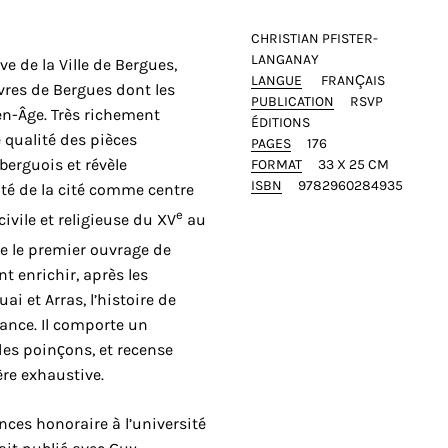
CHRISTIAN PFISTER-
LANGANAY
ive de la Ville de Bergues,
LANGUE
FRANÇAIS
èvres de Bergues dont les
PUBLICATION
RSVP
n-Âge. Très richement
ÉDITIONS
e qualité des pièces
PAGES
176
 berguois et révèle
FORMAT
33 X 25 CM
ISBN
9782960284935
ité de la cité comme centre
e
ivile et religieuse du XV
au
ue le premier ouvrage de
nt enrichir, après les
ai et Arras, l’histoire de
France. Il comporte un
des poinçons, et recense
ère exhaustive.
nces honoraire à l’université