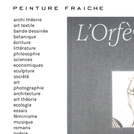
Valider
archi théorie
tous
art textile
bande dessinée
botanique
les
écriture
littérature
philosophie
cookies
sciences
economiques
sculpture
société
Ce
art
site
photographie
architecture
utilise
art théorie
des
ecologie
cookies
essais
pour
féminisme
musique
améliorer
romans
votre
poésie