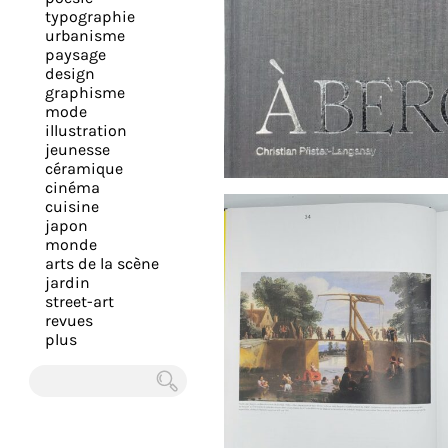
expérience
typographie
urbanisme
et
paysage
vous
design
offrir
graphisme
mode
un
illustration
service
jeunesse
le
céramique
cinéma
plus
cuisine
personnalisé.
japon
En
monde
arts de la scène
savoir
jardin
plus
street-art
sur
revues
plus
notre
page
de
Chercher
confidentialité
.