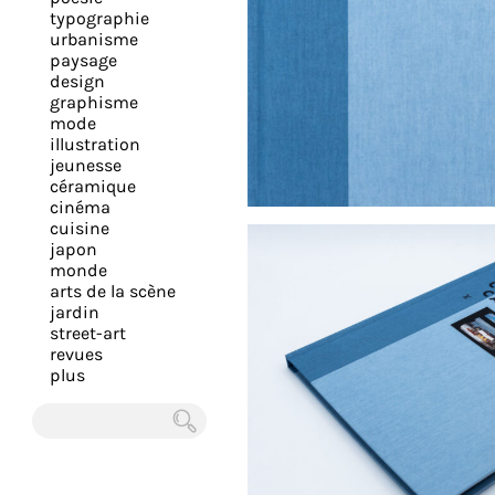
expérience
typographie
urbanisme
et
paysage
vous
design
offrir
graphisme
mode
un
illustration
service
jeunesse
le
céramique
cinéma
plus
cuisine
personnalisé.
japon
En
monde
arts de la scène
savoir
jardin
plus
street-art
sur
revues
plus
notre
page
de
Chercher
confidentialité
.