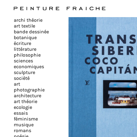
Valider
archi théorie
tous
art textile
bande dessinée
botanique
les
écriture
littérature
philosophie
cookies
sciences
economiques
sculpture
société
Ce
art
site
photographie
architecture
utilise
art théorie
des
ecologie
cookies
essais
pour
féminisme
musique
améliorer
romans
votre
poésie