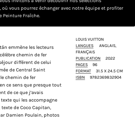
ous invitons à venir découvrir nos sélections
e, où vous pourrez échanger avec notre équipe et profiter
 Peinture Fraîche.
LOUIS VUITTON
LANGUES
ANGLAIS
tán emmène les lecteurs
FRANÇAIS
célèbre chemin de fer
PUBLICATION
2022
éjour différent de celui
PAGES
96
ômée de Central Saint
FORMAT
31.5 X 24.5 CM
le chemin de fer
ISBN
9782369832904
 en ce sens que presque tout
rent de ce que j’avais
e texte qui les accompagne
; texte de Coco Capitan,
par Damien Poulain, photos