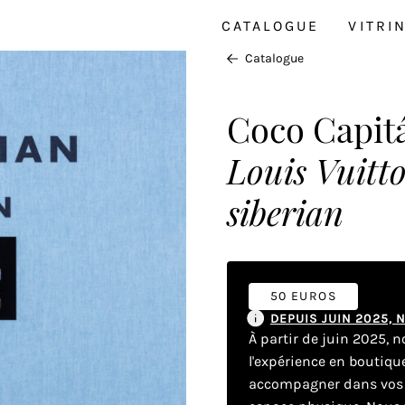
CATALOGUE
VITRI
Catalogue
Coco Capit
Louis Vuitt
siberian
50 EUROS
DEPUIS JUIN 2025,
À partir de juin 2025, 
l'expérience en boutiq
accompagner dans vos dé