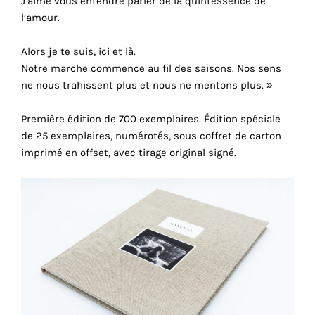
J’aime vous entendre parler de la quintessence de
cookies
l’amour.
sont
nécessaires
Alors je te suis, ici et là.
pour
Notre marche commence au fil des saisons. Nos sens
le
ne nous trahissent plus et nous ne mentons plus. »
bon
fonctionnement
Première édition de 700 exemplaires. Édition spéciale
de
de 25 exemplaires, numérotés, sous coffret de carton
notre
imprimé en offset, avec tirage original signé.
site
web.
En
continuant
à
utiliser
le
site,
vous