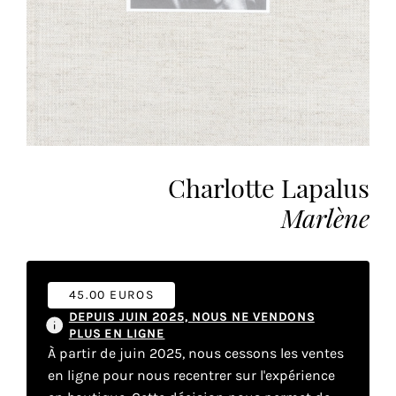
vous
offrir
un
service
le
plus
personnalisé.
En
Charlotte Lapalus
savoir
plus
Marlène
sur
notre
page
de
45.00 EUROS
confidentialité
.
DEPUIS JUIN 2025, NOUS NE VENDONS
PLUS EN LIGNE
ACCEPTER
À partir de juin 2025, nous cessons les ventes
TOUS
en ligne pour nous recentrer sur l'expérience
LES
COOKIES