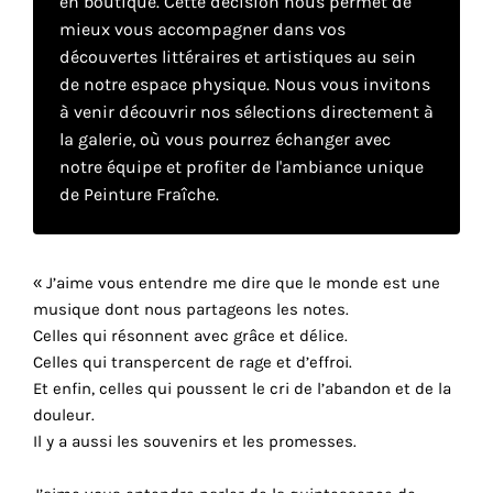
en boutique. Cette décision nous permet de
mieux vous accompagner dans vos
découvertes littéraires et artistiques au sein
Faire
de notre espace physique. Nous vous invitons
son
à venir découvrir nos sélections directement à
la galerie, où vous pourrez échanger avec
propre
notre équipe et profiter de l'ambiance unique
choix
de Peinture Fraîche.
Cookies
fonctionnels
« J’aime vous entendre me dire que le monde est une
Ce
musique dont nous partageons les notes.
paramètre
Celles qui résonnent avec grâce et délice.
est
Celles qui transpercent de rage et d’effroi.
obligatoire
Et enfin, celles qui poussent le cri de l’abandon et de la
et ne peut
douleur.
être
désactivé.
Il y a aussi les souvenirs et les promesses.
Ces