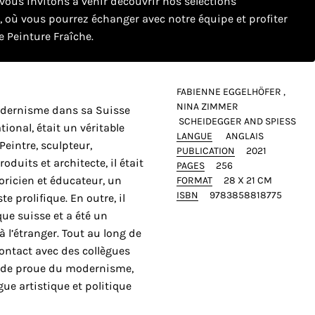
ous invitons à venir découvrir nos sélections
e, où vous pourrez échanger avec notre équipe et profiter
 Peinture Fraîche.
FABIENNE EGGELHÖFER ,
NINA ZIMMER
modernisme dans sa Suisse
‎ SCHEIDEGGER AND SPIESS
tional, était un véritable
LANGUE
ANGLAIS
eintre, sculpteur,
PUBLICATION
2021
duits et architecte, il était
PAGES
256
ricien et éducateur, un
FORMAT
28 X 21 CM
ISBN
9783858818775
e prolifique. En outre, il
que suisse et a été un
à l’étranger. Tout au long de
 contact avec des collègues
es de proue du modernisme,
ue artistique et politique