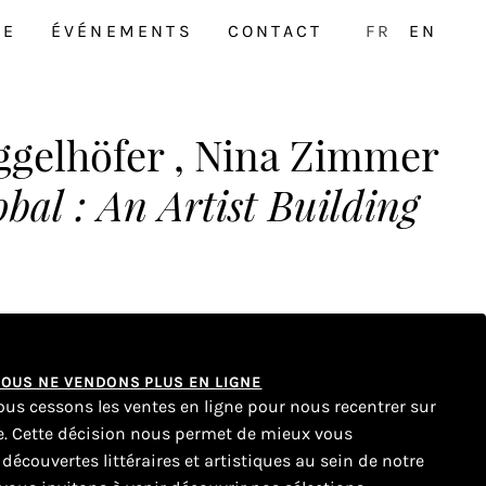
NE
ÉVÉNEMENTS
CONTACT
FR
EN
ggelhöfer , Nina Zimmer
bal : An Artist Building
 NOUS NE VENDONS PLUS EN LIGNE
nous cessons les ventes en ligne pour nous recentrer sur
ue. Cette décision nous permet de mieux vous
couvertes littéraires et artistiques au sein de notre