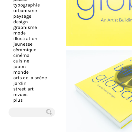
expérience
typographie
urbanisme
et
paysage
vous
design
offrir
graphisme
mode
un
illustration
service
jeunesse
le
céramique
cinéma
plus
cuisine
personnalisé.
japon
En
monde
arts de la scène
savoir
jardin
plus
street-art
sur
revues
plus
notre
page
de
Chercher
confidentialité
.