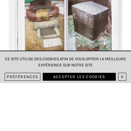
et
toujours
rendre
notre
site
plus
pratique
pour
tout
CE SITE UTILISE DES COOKIES AFIN DE VOUS OFFRIR LA MEILLEURE
EXPÉRIENCE SUR NOTRE SITE
le
monde.
PRÉFÉRENCES
ACCEPTER LES COOKIES
X
SAUVEGARDER
MON
CHOIX
tour