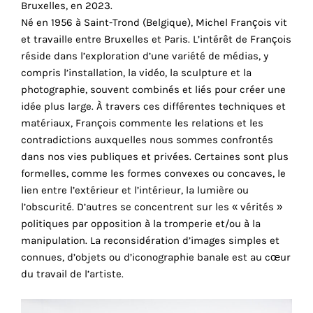
Bruxelles, en 2023.
cookies
Né en 1956 à Saint-Trond (Belgique), Michel François vit
sont
et travaille entre Bruxelles et Paris. L’intérêt de François
nécessaires
réside dans l’exploration d’une variété de médias, y
pour
compris l’installation, la vidéo, la sculpture et la
le
photographie, souvent combinés et liés pour créer une
bon
idée plus large. À travers ces différentes techniques et
fonctionnement
matériaux, François commente les relations et les
de
contradictions auxquelles nous sommes confrontés
notre
dans nos vies publiques et privées. Certaines sont plus
site
formelles, comme les formes convexes ou concaves, le
web.
lien entre l’extérieur et l’intérieur, la lumière ou
En
l’obscurité. D’autres se concentrent sur les « vérités »
continuant
politiques par opposition à la tromperie et/ou à la
à
manipulation. La reconsidération d’images simples et
utiliser
connues, d’objets ou d’iconographie banale est au cœur
le
du travail de l’artiste.
site,
vous