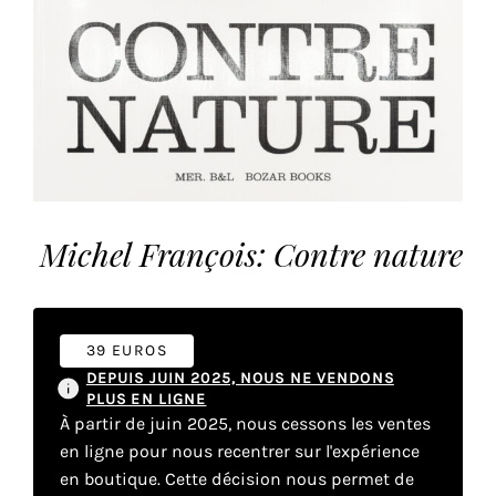
vous
offrir
un
service
le
plus
personnalisé.
En
savoir
Michel François: Contre nature
plus
sur
notre
page
39 EUROS
de
DEPUIS JUIN 2025, NOUS NE VENDONS
confidentialité
.
PLUS EN LIGNE
À partir de juin 2025, nous cessons les ventes
ACCEPTER
en ligne pour nous recentrer sur l'expérience
TOUS
LES
en boutique. Cette décision nous permet de
COOKIES