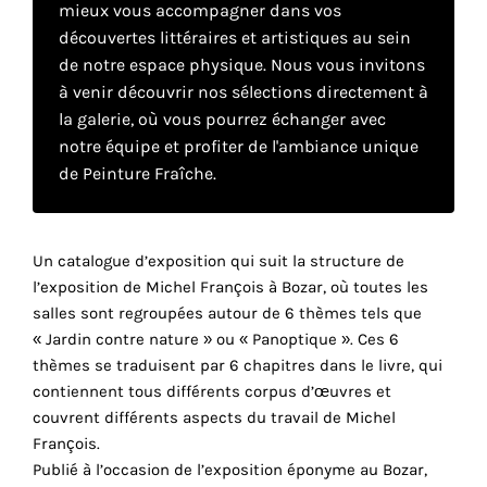
mieux vous accompagner dans vos
découvertes littéraires et artistiques au sein
Faire
de notre espace physique. Nous vous invitons
à venir découvrir nos sélections directement à
son
la galerie, où vous pourrez échanger avec
notre équipe et profiter de l'ambiance unique
propre
de Peinture Fraîche.
choix
Cookies
Un catalogue d’exposition qui suit la structure de
fonctionnels
l’exposition de Michel François à Bozar, où toutes les
Ce
salles sont regroupées autour de 6 thèmes tels que
paramètre
« Jardin contre nature » ou « Panoptique ». Ces 6
est
obligatoire
thèmes se traduisent par 6 chapitres dans le livre, qui
et ne peut
contiennent tous différents corpus d’œuvres et
être
couvrent différents aspects du travail de Michel
désactivé.
François.
Publié à l’occasion de l’exposition éponyme au Bozar,
Ces