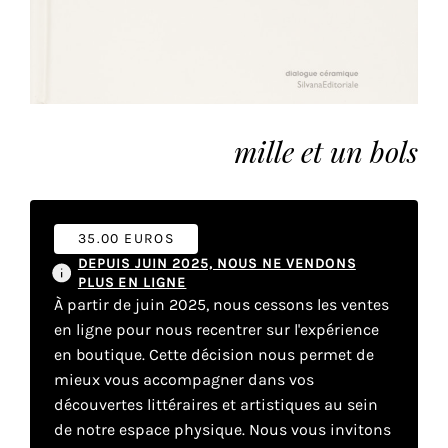
vous
offrir
un
service
le
plus
mille et un bols
personnalisé.
En
savoir
plus
35.00 EUROS
sur
DEPUIS JUIN 2025, NOUS NE VENDONS
notre
PLUS EN LIGNE
page
À partir de juin 2025, nous cessons les ventes
de
en ligne pour nous recentrer sur l'expérience
confidentialité
.
en boutique. Cette décision nous permet de
mieux vous accompagner dans vos
ACCEPTER
découvertes littéraires et artistiques au sein
TOUS
LES
de notre espace physique. Nous vous invitons
COOKIES