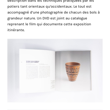
description dans les techniques pratiquées par les
cookies
potiers tant orientaux qu’occidentaux. Le tout est
sont
accompagné d’une photographie de chacun des bols à
nécessaires
grandeur nature. Un DVD est joint au catalogue
pour
reprenant le film qui documente cette exposition
le
itinérante.
bon
fonctionnement
de
notre
site
web.
En
continuant
à
utiliser
le
site,
vous