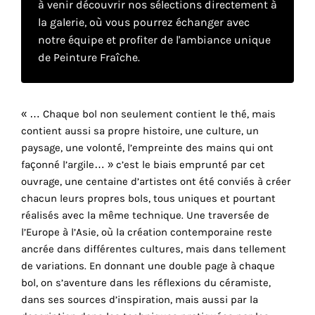
à venir découvrir nos sélections directement à
la galerie, où vous pourrez échanger avec
notre équipe et profiter de l'ambiance unique
Faire
de Peinture Fraîche.
son
propre
« … Chaque bol non seulement contient le thé, mais
choix
contient aussi sa propre histoire, une culture, un
paysage, une volonté, l’empreinte des mains qui ont
Cookies
façonné l’argile… » c’est le biais emprunté par cet
fonctionnels
ouvrage, une centaine d’artistes ont été conviés à créer
Ce
chacun leurs propres bols, tous uniques et pourtant
paramètre
réalisés avec la même technique. Une traversée de
est
l’Europe à l’Asie, où la création contemporaine reste
obligatoire
ancrée dans différentes cultures, mais dans tellement
et ne peut
être
de variations. En donnant une double page à chaque
désactivé.
bol, on s’aventure dans les réflexions du céramiste,
dans ses sources d’inspiration, mais aussi par la
Ces