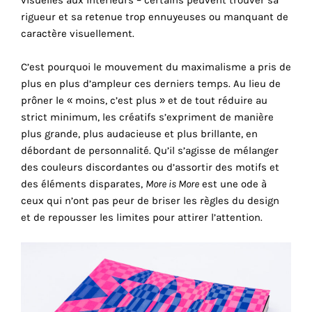
cookies
rigueur et sa retenue trop ennuyeuses ou manquant de
sont
caractère visuellement.
nécessaires
pour
C’est pourquoi le mouvement du maximalisme a pris de
le
plus en plus d’ampleur ces derniers temps. Au lieu de
bon
prôner le « moins, c’est plus » et de tout réduire au
fonctionnement
strict minimum, les créatifs s’expriment de manière
de
plus grande, plus audacieuse et plus brillante, en
notre
débordant de personnalité. Qu’il s’agisse de mélanger
site
des couleurs discordantes ou d’assortir des motifs et
web.
des éléments disparates,
More is More
est une ode à
En
ceux qui n’ont pas peur de briser les règles du design
continuant
et de repousser les limites pour attirer l’attention.
à
utiliser
le
site,
vous