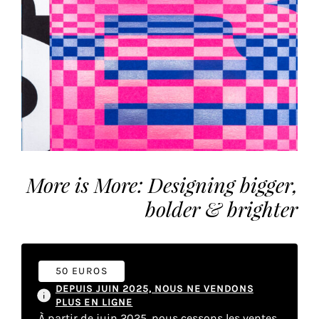
vous
offrir
un
service
le
plus
personnalisé.
En
savoir
plus
More is More: Designing bigger,
sur
notre
bolder & brighter
page
de
confidentialité
.
50 EUROS
ACCEPTER
DEPUIS JUIN 2025, NOUS NE VENDONS
TOUS
PLUS EN LIGNE
LES
COOKIES
À partir de juin 2025, nous cessons les ventes