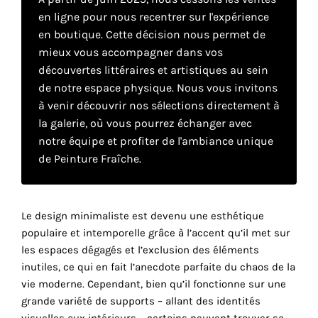
en ligne pour nous recentrer sur l'expérience
en boutique. Cette décision nous permet de
Faire
mieux vous accompagner dans vos
son
découvertes littéraires et artistiques au sein
de notre espace physique. Nous vous invitons
propre
à venir découvrir nos sélections directement à
choix
la galerie, où vous pourrez échanger avec
notre équipe et profiter de l'ambiance unique
de Peinture Fraîche.
Cookies
fonctionnels
Ce
paramètre
Le design minimaliste est devenu une esthétique
est
populaire et intemporelle grâce à l’accent qu’il met sur
obligatoire
les espaces dégagés et l’exclusion des éléments
et ne peut
inutiles, ce qui en fait l’anecdote parfaite du chaos de la
être
désactivé.
vie moderne. Cependant, bien qu’il fonctionne sur une
grande variété de supports – allant des identités
Ces
visuelles aux intérieurs – certains peuvent trouver sa