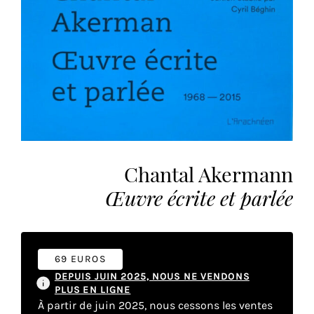
vous
offrir
un
service
le
plus
personnalisé.
En
savoir
plus
Chantal Akermann
sur
Œuvre écrite et parlée
notre
page
de
confidentialité
.
69 EUROS
DEPUIS JUIN 2025, NOUS NE VENDONS
ACCEPTER
TOUS
PLUS EN LIGNE
LES
À partir de juin 2025, nous cessons les ventes
COOKIES