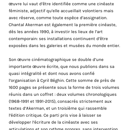
œuvre lui vaut d’être identifiée comme une cinéaste
cookies
féministe, adjectif qu’elle accueillait volontiers mais
sont
avec réserve, comme toute espèce d’assignation.
nécessaires
Chantal Akerman est également la première cinéaste,
pour
dès les années 1990, à investir les lieux de l’art
le
contemporain: ses installations continuent d’être
bon
exposées dans les galeries et musées du monde entier.
fonctionnement
de
Son œuvre cinématographique se double d’une
notre
importante œuvre écrite, que nous publions dans sa
site
quasi intégralité et dont nous avons confié
web.
l’organisation à Cyril Béghin. Cette somme de près de
En
1600 pages se présente sous la forme de trois volumes
continuant
réunis dans un coffret : deux volumes chronologiques
à
(1968-1991 et 1991-2015), consacrés strictement aux
utiliser
textes d’Akerman, et un troisième qui rassemble
le
l’édition critique. Ce parti pris vise à laisser se
site,
développer l’écriture de la cinéaste avec ses
vous
articulations et son rythme propres, sans intervention