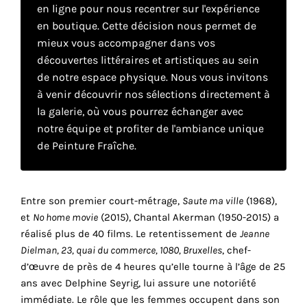
en ligne pour nous recentrer sur l'expérience
en boutique. Cette décision nous permet de
Faire
mieux vous accompagner dans vos
découvertes littéraires et artistiques au sein
son
de notre espace physique. Nous vous invitons
propre
à venir découvrir nos sélections directement à
la galerie, où vous pourrez échanger avec
choix
notre équipe et profiter de l'ambiance unique
de Peinture Fraîche.
Cookies
fonctionnels
Ce
Entre son premier court-métrage,
Saute ma ville
(1968),
paramètre
est
et
No home movie
(2015), Chantal Akerman (1950-2015) a
obligatoire
réalisé plus de 40 films. Le retentissement de
Jeanne
et ne peut
Dielman, 23, quai du commerce, 1080, Bruxelles
, chef-
être
d’œuvre de près de 4 heures qu’elle tourne à l’âge de 25
désactivé.
ans avec Delphine Seyrig, lui assure une notoriété
immédiate. Le rôle que les femmes occupent dans son
Ces