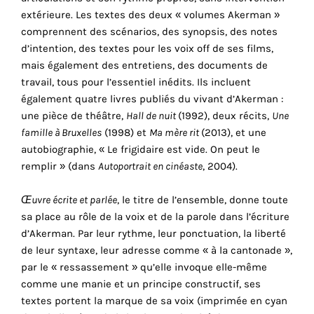
consentez
extérieure. Les textes des deux « volumes Akerman »
à
comprennent des scénarios, des synopsis, des notes
l'utilisation
d’intention, des textes pour les voix off de ses films,
de
mais également des entretiens, des documents de
ces
travail, tous pour l’essentiel inédits. Ils incluent
cookies
également quatre livres publiés du vivant d’Akerman :
techniques.
une pièce de théâtre,
Hall de nuit
(1992), deux récits,
Une
famille à Bruxelles
(1998) et
Ma mère rit
(2013), et une
Cookies
analytiques
autobiographie, « Le frigidaire est vide. On peut le
remplir » (dans
Autoportrait en cinéaste
, 2004).
Grâce
à
Œuvre écrite et parlée
, le titre de l’ensemble, donne toute
ces
sa place au rôle de la voix et de la parole dans l’écriture
cookies,
d’Akerman. Par leur rythme, leur ponctuation, la liberté
nous
de leur syntaxe, leur adresse comme « à la cantonade »,
obtenons
par le « ressassement » qu’elle invoque elle-même
un
comme une manie et un principe constructif, ses
aperçu
textes portent la marque de sa voix (imprimée en cyan