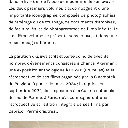
de
dans le livre), et de l’absolue modernité de son œuvre.
vos
Les deux premiers volumes s’accompagnent d’une
comportements
importante iconographie, composée de photographies
de
de repérage ou de tournage, de documents d’archives,
navigation.
de fac-similés, et de photogrammes de films inédits. Le
De
troisième volume se présente sans image, et dans une
cette
mise en page différente.
façon,
nous
La parution d’
Œuvre écrite et parlée
coïncide avec de
pouvons
nombreux événements consacrés à Chantal Akerman :
acquérir
une exposition anthologique à BOZAR (Bruxelles) et la
plus
rétrospective de ses films organisée par la Cinematek
de
de Belgique à partir de mars 2024 ; la reprise, en
connaissances
septembre 2024, de l’exposition à la Galerie nationale
sur
du Jeu de Paume, à Paris, qu’accompagneront une
l'utilisation
rétrospective et l’édition intégrale de ses films par
de
Capricci. Parmi d’autres…
notre
site