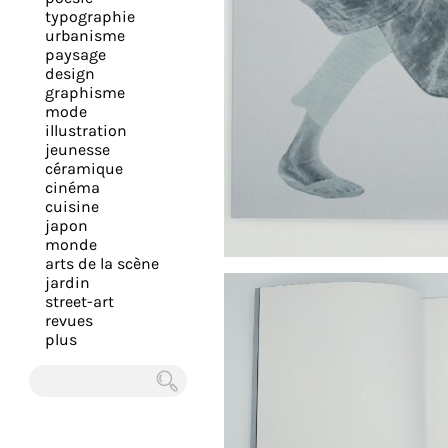
expérience
typographie
urbanisme
et
paysage
vous
design
offrir
graphisme
mode
un
illustration
service
jeunesse
le
céramique
cinéma
plus
cuisine
personnalisé.
japon
En
monde
arts de la scène
savoir
jardin
plus
street-art
sur
revues
plus
notre
page
de
Chercher
confidentialité
.