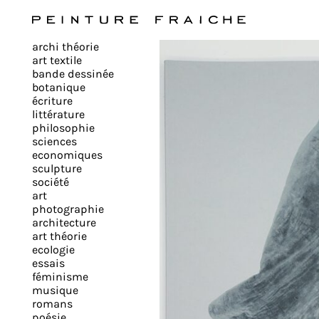
Valider
archi théorie
tous
art textile
bande dessinée
botanique
les
écriture
littérature
philosophie
cookies
sciences
economiques
sculpture
société
Ce
art
site
photographie
architecture
utilise
art théorie
des
ecologie
cookies
essais
pour
féminisme
musique
améliorer
romans
votre
poésie