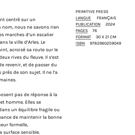
PRIMITIVE PRESS
LANGUE
FRANÇAIS
ent centré sur un
PUBLICATION
2024
n nom, nous ne savons rien
PAGES
76
r les marches d’un escalier
FORMAT
30 X 21 CM
ns la ville d’Arles. Le
ISBN
9782960259049
nt, acroisé sa route sur le
eux rives du fleuve. Il s’est
de revenir, et de passer du
près de son sujet. Il ne l’a
emaines.
osent pas de réponse à la
et homme. Elles se
dans un équilibre fragile ou
geance de maintenir la bonne
ueur formelle,
a surface sensible.