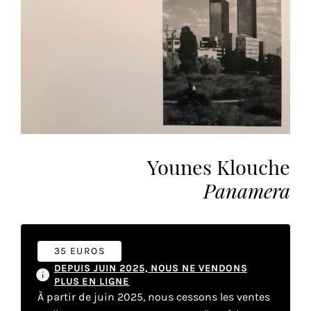
vous
offrir
un
service
le
plus
personnalisé.
En
savoir
plus
Younes Klouche
sur
Panamera
notre
page
de
confidentialité
.
35 EUROS
DEPUIS JUIN 2025, NOUS NE VENDONS
ACCEPTER
PLUS EN LIGNE
TOUS
À partir de juin 2025, nous cessons les ventes
LES
COOKIES