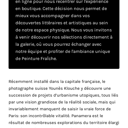
en ligne pour nous recentrer sur l'expérience
en boutique. Cette décision nous permet de
mieux vous accompagner dans vos
Faire
découvertes littéraires et artistiques au sein
son
de notre espace physique. Nous vous invitons
à venir découvrir nos sélections directement à
propre
la galerie, où vous pourrez échanger avec
choix
notre équipe et profiter de l'ambiance unique
de Peinture Fraîche.
Cookies
fonctionnels
Ce
Récemment installé dans la capitale française, le
paramètre
photographe suisse Younès Klouche y découvre une
est
succession de projets d’urbanisme utopiques, tous liés
obligatoire
par une vision grandiose de la réalité sociale, mais qui
et ne peut
être
invariablement manquent de saisir la vraie force de
désactivé.
Paris: son incontrôlable vitalité. Panamera est le
résultat de nombreuses explorations du territoire élargi
Ces