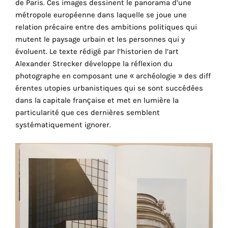
de Paris. Ces images dessinent le panorama d’une
cookies
métropole européenne dans laquelle se joue une
sont
relation précaire entre des ambit
ions politiques qui
nécessaires
mutent le paysage urbain et les personnes qui y
pour
évoluent. Le texte rédigé par l’historien de l’art
le
Alexander Strecker développe la réflexion du
bon
photographe en composant une « archéologie » des diff
fonctionnement
érentes utopies urbanistiques qui se sont succédées
de
dans la capitale française et met en lumière la
notre
particularité que ces dernières semblent
site
systématiquement ignorer.
web.
En
continuant
à
utiliser
le
site,
vous