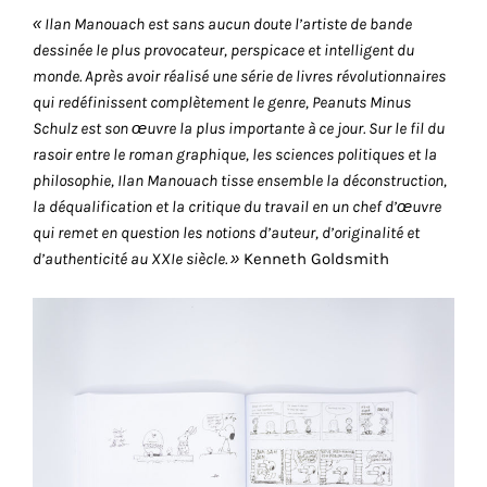
« Ilan Manouach est sans aucun doute l’artiste de bande
dessinée le plus provocateur, perspicace et intelligent du
Faire
monde. Après avoir réalisé une série de livres révolutionnaires
qui redéfinissent complètement le genre, Peanuts Minus
son
Schulz est son œuvre la plus importante à ce jour. Sur le fil du
propre
rasoir entre le roman graphique, les sciences politiques et la
philosophie, Ilan Manouach tisse ensemble la déconstruction,
choix
la déqualification et la critique du travail en un chef d’œuvre
qui remet en question les notions d’auteur, d’originalité et
Cookies
d’authenticité au XXIe siècle. »
Kenneth Goldsmith
fonctionnels
Ce
paramètre
est
obligatoire
et ne peut
être
désactivé.
Ces