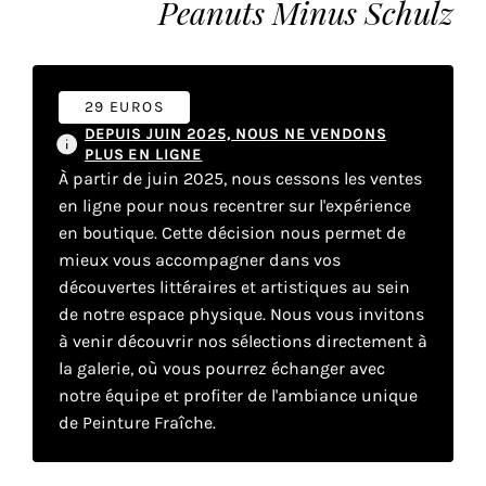
Peanuts Minus Schulz
vous
offrir
un
service
29 EUROS
le
DEPUIS JUIN 2025, NOUS NE VENDONS
plus
PLUS EN LIGNE
personnalisé.
À partir de juin 2025, nous cessons les ventes
En
en ligne pour nous recentrer sur l'expérience
savoir
en boutique. Cette décision nous permet de
plus
mieux vous accompagner dans vos
sur
découvertes littéraires et artistiques au sein
notre
de notre espace physique. Nous vous invitons
page
à venir découvrir nos sélections directement à
de
la galerie, où vous pourrez échanger avec
confidentialité
.
notre équipe et profiter de l'ambiance unique
de Peinture Fraîche.
ACCEPTER
TOUS
LES
COOKIES