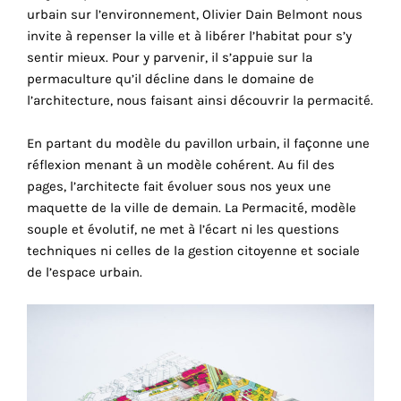
urbain sur l’environnement, Olivier Dain Belmont nous
cookies
invite à repenser la ville et à libérer l’habitat pour s’y
sont
sentir mieux. Pour y parvenir, il s’appuie sur la
nécessaires
permaculture qu’il décline dans le domaine de
pour
l’architecture, nous faisant ainsi découvrir la permacité.
le
bon
En partant du modèle du pavillon urbain, il façonne une
fonctionnement
réflexion menant à un modèle cohérent. Au fil des
de
pages, l’architecte fait évoluer sous nos yeux une
notre
maquette de la ville de demain. La Permacité, modèle
site
souple et évolutif, ne met à l’écart ni les questions
web.
techniques ni celles de la gestion citoyenne et sociale
En
de l’espace urbain.
continuant
à
utiliser
le
site,
vous