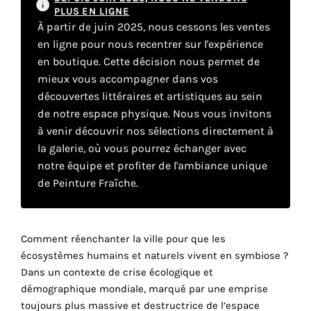
PLUS EN LIGNE
À partir de juin 2025, nous cessons les ventes
Faire
en ligne pour nous recentrer sur l'expérience
en boutique. Cette décision nous permet de
son
mieux vous accompagner dans vos
propre
découvertes littéraires et artistiques au sein
de notre espace physique. Nous vous invitons
choix
à venir découvrir nos sélections directement à
la galerie, où vous pourrez échanger avec
Cookies
notre équipe et profiter de l'ambiance unique
fonctionnels
de Peinture Fraîche.
Ce
paramètre
est
obligatoire
Comment réenchanter la ville pour que les
et ne peut
écosystèmes humains et naturels vivent en symbiose ?
être
Dans un contexte de crise écologique et
désactivé.
démographique mondiale, marqué par une emprise
toujours plus massive et destructrice de l’espace
Ces