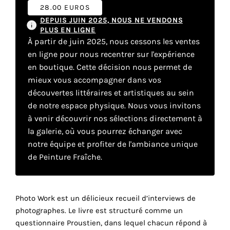
28.00 EUROS
DEPUIS JUIN 2025, NOUS NE VENDONS
Faire
PLUS EN LIGNE
À partir de juin 2025, nous cessons les ventes
son
en ligne pour nous recentrer sur l'expérience
en boutique. Cette décision nous permet de
propre
mieux vous accompagner dans vos
choix
découvertes littéraires et artistiques au sein
de notre espace physique. Nous vous invitons
à venir découvrir nos sélections directement à
Cookies
fonctionnels
la galerie, où vous pourrez échanger avec
Ce
notre équipe et profiter de l'ambiance unique
paramètre
de Peinture Fraîche.
est
obligatoire
et ne peut
être
r
Photo Work est un délicieux recueil d’interviews de
désactivé.
photographes. Le livre est structuré comme un
questionnaire Proustien, dans lequel chacun répond à
Ces