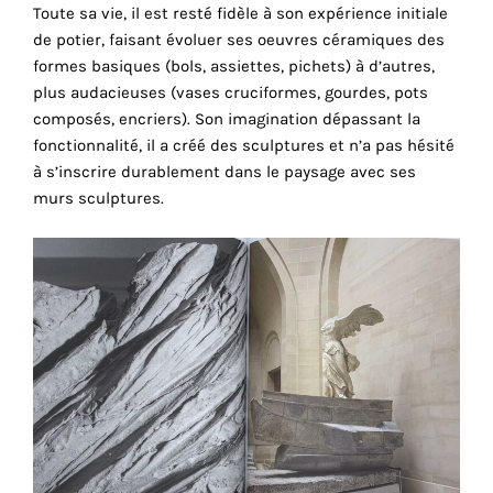
Toute sa vie, il est resté fidèle à son expérience initiale
cookies
de potier, faisant évoluer ses oeuvres céramiques des
sont
formes basiques (bols, assiettes, pichets) à d’autres,
nécessaires
plus audacieuses (vases cruciformes, gourdes, pots
pour
composés, encriers). Son imagination dépassant la
le
fonctionnalité, il a créé des sculptures et n’a pas hésité
bon
à s’inscrire durablement dans le paysage avec ses
fonctionnement
murs sculptures.
de
notre
site
web.
En
continuant
à
utiliser
le
site,
vous