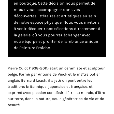
en boutique. Cette décision nous permet de
mieux vous accompagner dans vos
Faire
découvertes littéraires et artistiques au sein
de notre espace physique. Nous vous invitons
son
à venir découvrir nos sélections directement à
propre
la galerie, où vous pourrez échanger avec
notre équipe et profiter de l'ambiance unique
choix
de Peinture Fraîche.
Cookies
fonctionnels
Pierre Culot (1938–2011) était un céramiste et sculpteur
Ce
belge. Formé par Antoine de Vinck et le maître potier
paramètre
est
anglais Bernard Leach, il a jeté un pont entre les
obligatoire
traditions britannique, japonaise et française, et
et ne peut
exprimé avec passion son désir d’être au monde, d’être
être
sur terre, dans la nature, seule génératrice de vie et de
désactivé.
beauté.
Ces