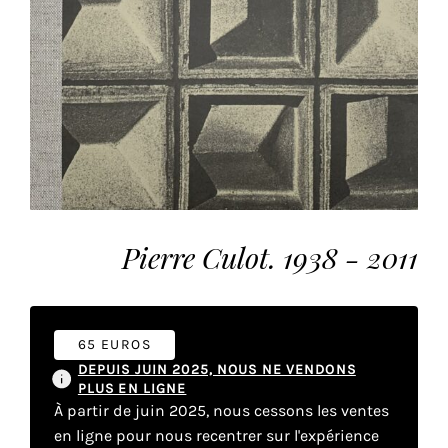
vous
offrir
un
service
le
plus
personnalisé.
En
savoir
plus
Pierre Culot. 1938 - 2011
sur
notre
page
de
65 EUROS
confidentialité
.
DEPUIS JUIN 2025, NOUS NE VENDONS
PLUS EN LIGNE
ACCEPTER
À partir de juin 2025, nous cessons les ventes
TOUS
LES
en ligne pour nous recentrer sur l'expérience
COOKIES