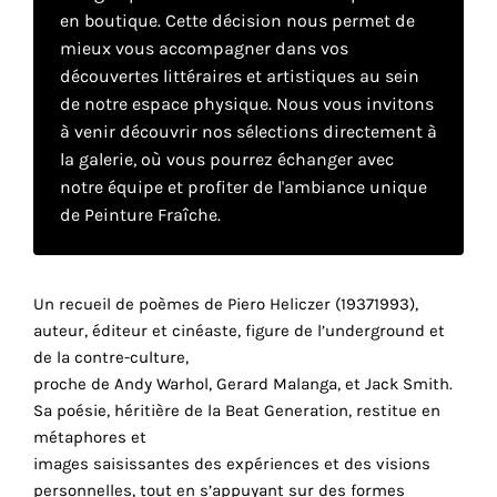
en boutique. Cette décision nous permet de
mieux vous accompagner dans vos
Faire
découvertes littéraires et artistiques au sein
de notre espace physique. Nous vous invitons
son
à venir découvrir nos sélections directement à
propre
la galerie, où vous pourrez échanger avec
notre équipe et profiter de l'ambiance unique
choix
de Peinture Fraîche.
Cookies
fonctionnels
Ce
Un recueil de poèmes de Piero Heliczer (19371993),
paramètre
auteur, éditeur et cinéaste, figure de l’underground et
est
de la contre-culture,
obligatoire
proche de Andy Warhol, Gerard Malanga, et Jack Smith.
et ne peut
Sa poésie, héritière de la Beat Generation, restitue en
être
métaphores et
désactivé.
images saisissantes des expériences et des visions
personnelles, tout en s’appuyant sur des formes
Ces