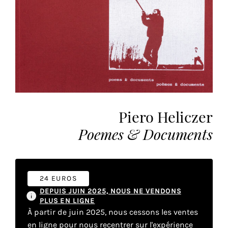
vous
offrir
un
service
le
plus
personnalisé.
En
savoir
Piero Heliczer
plus
sur
Poemes & Documents
notre
page
de
confidentialité
.
24 EUROS
DEPUIS JUIN 2025, NOUS NE VENDONS
PLUS EN LIGNE
ACCEPTER
TOUS
À partir de juin 2025, nous cessons les ventes
LES
en ligne pour nous recentrer sur l'expérience
COOKIES