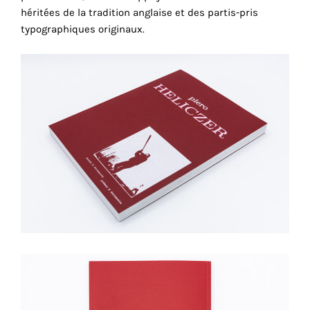
héritées de la tradition anglaise et des partis-pris
cookies
typographiques originaux.
sont
nécessaires
pour
le
bon
fonctionnement
de
notre
site
web.
En
continuant
à
utiliser
le
site,
vous