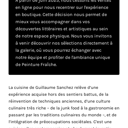
À partir de juin 2025, nous cessons les ventes
en ligne pour nous recentrer sur l'expérience
en boutique. Cette décision nous permet de
Faire
mieux vous accompagner dans vos
son
découvertes littéraires et artistiques au sein
de notre espace physique. Nous vous invitons
propre
à venir découvrir nos sélections directement à
choix
la galerie, où vous pourrez échanger avec
notre équipe et profiter de l'ambiance unique
de Peinture Fraîche.
Cookies
fonctionnels
Ce
paramètre
La cuisine de Guillaume Sanchez relève d’une
est
expérience acquise hors des sentiers battus, de la
obligatoire
réinvention de techniques anciennes, d’une culture
et ne peut
être
culinaire très riche – de la junk food à la gastronomie en
désactivé.
passant par les traditions culinaires du monde –, et de
l’intégration de préoccupations sociétales. C’est une
r
Ces