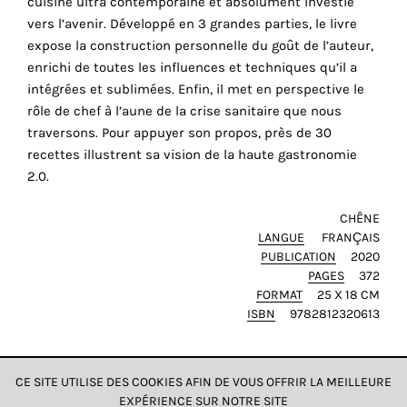
cuisine ultra contemporaine et absolument investie
cookies
vers l’avenir. Développé en 3 grandes parties, le livre
sont
expose la construction personnelle du goût de l’auteur,
nécessaires
enrichi de toutes les influences et techniques qu’il a
pour
intégrées et sublimées. Enfin, il met en perspective le
le
rôle de chef à l’aune de la crise sanitaire que nous
bon
traversons. Pour appuyer son propos, près de 30
fonctionnement
recettes illustrent sa vision de la haute gastronomie
de
2.0.
notre
site
CHÊNE
web.
LANGUE
FRANÇAIS
PUBLICATION
2020
En
PAGES
372
continuant
FORMAT
25 X 18 CM
à
ISBN
9782812320613
utiliser
le
site,
CE SITE UTILISE DES COOKIES AFIN DE VOUS OFFRIR LA MEILLEURE
vous
EXPÉRIENCE SUR NOTRE SITE