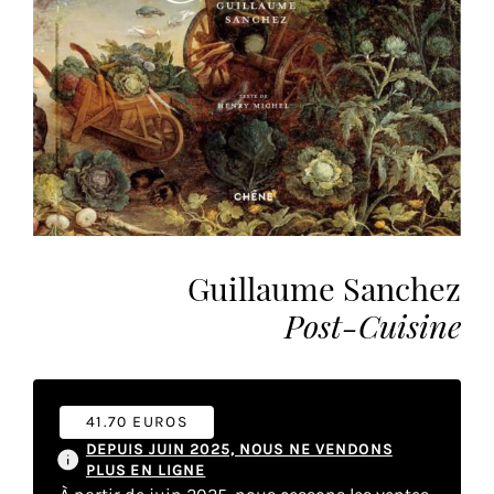
vous
offrir
un
service
le
plus
personnalisé.
En
savoir
plus
sur
Guillaume Sanchez
notre
Post-Cuisine
page
de
confidentialité
.
41.70 EUROS
ACCEPTER
DEPUIS JUIN 2025, NOUS NE VENDONS
TOUS
PLUS EN LIGNE
LES
COOKIES