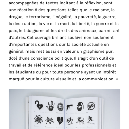
accompagnées de textes incitant à la réflexion, sont
cookies
une réaction à des questions telles que le racisme, la
sont
drogue, le terrorisme, l’inégalité, la pauvreté, la guerre,
nécessaires
la destruction, la vie et la mort, la liberté, la guerre et la
pour
paix, le tabagisme et les droits des animaux, parmi tant
le
d’autres. Cet ouvrage brillant soulève non seulement
bon
d’importantes questions sur la société actuelle en
fonctionnement
général, mais met aussi en valeur un graphisme pur,
de
doté d’une conscience politique. Il s’agit d’un outil de
notre
travail et de référence idéal pour les professionnels et
site
les étudiants ou pour toute personne ayant un intérêt
web.
marqué pour la culture visuelle et la communication. »
En
continuant
à
utiliser
le
site,
vous