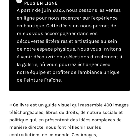
PLUS EN LIGNE
À partir de juin 2025, nous cessons les ventes
en ligne pour nous recentrer sur l'expérience
Faire
en boutique. Cette décision nous permet de
son
mieux vous accompagner dans vos
découvertes littéraires et artistiques au sein
propre
de notre espace physique. Nous vous invitons
choix
à venir découvrir nos sélections directement à
la galerie, où vous pourrez échanger avec
Cookies
notre équipe et profiter de l'ambiance unique
fonctionnels
de Peinture Fraîche.
Ce
paramètre
est
obligatoire
« Ce livre est un guide visuel qui rassemble 400 images
et ne peut
téléchargeables, libres de droits, de nature sociale et
être
politique qui, en présentant des idées complexes de
désactivé.
manière directe, nous font réfléchir sur les
contradictions de ce monde. Ces images,
Ces