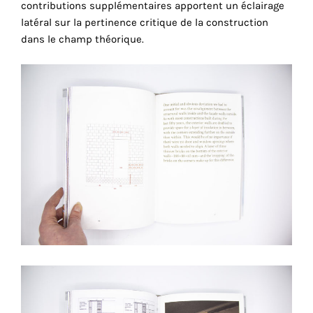
contributions supplémentaires apportent un éclairage
cookies
latéral sur la pertinence critique de la construction
sont
dans le champ théorique.
nécessaires
pour
le
bon
fonctionnement
de
notre
site
web.
En
continuant
à
utiliser
le
site,
vous