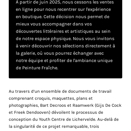
À partir de juin 2025, nous cessons les ventes
en ligne pour nous recentrer sur l'expérience
en boutique. Cette décision nous permet de
Faire
mieux vous accompagner dans vos
son
découvertes littéraires et artistiques au sein
de notre espace physique. Nous vous invitons
propre
à venir découvrir nos sélections directement à
choix
la galerie, où vous pourrez échanger avec
notre équipe et profiter de l'ambiance unique
Cookies
de Peinture Fraîche.
fonctionnels
Ce
paramètre
Au travers d’un ensemble de documents de travail
est
obligatoire
comprenant croquis, maquettes, plans et
et ne peut
photographies, Bart Decroos et Raamwerk (Gijs De Cock
être
et Freek Dendooven) dévoilent le processus de
désactivé.
conception du Youth Centre de Lichervelde. Au-delà de
la singularité de ce projet remarquable, trois
Ces