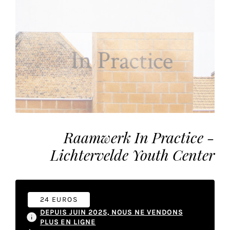
vous
offrir
un
service
le
plus
personnalisé.
En
savoir
plus
sur
Raamwerk In Practice -
notre
Lichtervelde Youth Center
page
de
confidentialité
.
24 EUROS
ACCEPTER
TOUS
DEPUIS JUIN 2025, NOUS NE VENDONS
LES
PLUS EN LIGNE
COOKIES