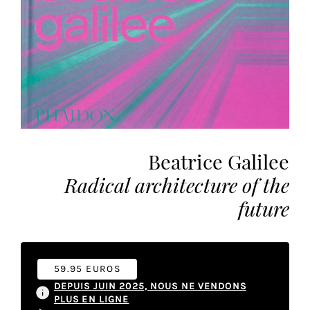
vous
offrir
un
service
le
plus
personnalisé.
En
savoir
Beatrice Galilee
plus
sur
Radical architecture of the
notre
future
page
de
confidentialité
.
59.95 EUROS
ACCEPTER
TOUS
DEPUIS JUIN 2025, NOUS NE VENDONS
LES
PLUS EN LIGNE
COOKIES