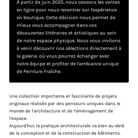
À partir de juin 2025, nous cessons les ventes
en ligne pour nous recentrer sur l'expérience
en boutique. Cette décision nous permet de
Faire
mieux vous accompagner dans vos
son
découvertes littéraires et artistiques au sein
de notre espace physique. Nous vous invitons
propre
à venir découvrir nos sélections directement à
choix
la galerie, où vous pourrez échanger avec
notre équipe et profiter de l'ambiance unique
Cookies
de Peinture Fraîche.
fonctionnels
Ce
paramètre
Une collection importante et fascinante de projets
est
obligatoire
originaux réalisés par des penseurs uniques dans le
et ne peut
monde de l’architecture et de l’aménagement de
être
l’espace.
désactivé.
Aujourd’hui, la pratique architecturale va bien au-delà
de la conception et de la construction de bâtiments.
Ces