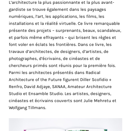
L’architecture la plus passionnante et la plus avant-
cookies
gardiste se trouve également dans les paysages
sont
numériques, l’art, les applications, les films, les
nécessaires
installations et la réalité virtuelle. Ce livre remarquable
pour
présente des projets – surprenants, beaux, scandaleux,
le
et parfois même effrayants – qui brisent les règles et
bon
font voler en éclats les frontières. Dans ce livre, les
fonctionnement
travaux d’architectes, de designers, d’artistes, de
de
photographes, d’écrivains, de cinéastes et de
notre
chercheurs primés sont réunis pour la première fois.
site
Parmi les architectes présentés dans Radical
web.
Architecture of the Future figurent Diller Scofidio +
En
Renfro, David Adjaye, SANAA, Amateur Architecture
continuant
Studio et Ensamble Studio. Les artistes, designers,
à
cinéastes et écrivains couverts sont Julie Mehretu et
utiliser
Wolfgang Tillmans.
le
site,
vous