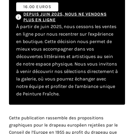
16.00 EUROS
DEPUIS JUIN 2025, NOUS NE VENDONS
Faire
PLUS EN LIGNE
À partir de juin 2025, nous cessons les ventes
son
en ligne pour nous recentrer sur l'expérience
propre
en boutique. Cette décision nous permet de
mieux vous accompagner dans vos
choix
découvertes littéraires et artistiques au sein
de notre espace physique. Nous vous invitons
Cookies
à venir découvrir nos sélections directement à
fonctionnels
la galerie, où vous pourrez échanger avec
Ce
notre équipe et profiter de l'ambiance unique
paramètre
de Peinture Fraîche.
est
obligatoire
et ne peut
être
Cette publication rassemble des propositions
désactivé.
graphiques pour le drapeau européen rejetées par le
Conseil de l’Europe en 1955 au profit du drapeau que
Ces