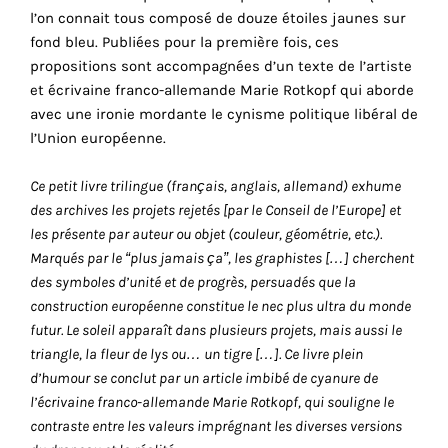
l’on connait tous composé de douze étoiles jaunes sur
cookies
fond bleu. Publiées pour la première fois, ces
sont
propositions sont accompagnées d’un texte de l’artiste
nécessaires
et écrivaine franco-allemande Marie Rotkopf qui aborde
pour
avec une ironie mordante le cynisme politique libéral de
le
l’Union européenne.
bon
fonctionnement
r
Ce petit livre trilingue (français, anglais, allemand) exhume
de
des archives les projets rejetés [par le Conseil de l’Europe] et
notre
les présente par auteur ou objet (couleur, géométrie, etc.).
site
Marqués par le “plus jamais ça”, les graphistes […] cherchent
web.
des symboles d’unité et de progrès, persuadés que la
En
construction européenne constitue le nec plus ultra du monde
continuant
futur. Le soleil apparaît dans plusieurs projets, mais aussi le
à
triangle, la fleur de lys ou… un tigre […]. Ce livre plein
utiliser
d’humour se conclut par un article imbibé de cyanure de
le
l’écrivaine franco-allemande Marie Rotkopf, qui souligne le
site,
contraste entre les valeurs imprégnant les diverses versions
vous