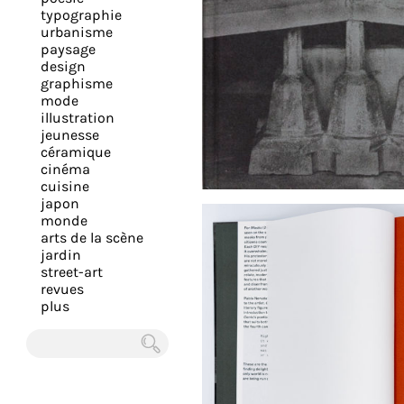
expérience
typographie
urbanisme
et
paysage
vous
design
offrir
graphisme
mode
un
illustration
service
jeunesse
le
céramique
cinéma
plus
cuisine
personnalisé.
japon
En
monde
arts de la scène
savoir
jardin
plus
street-art
sur
revues
plus
notre
page
de
Chercher
confidentialité
.