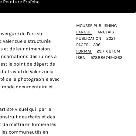
 Peinture Fraîche.
MOUSSE PUBLISHING
LANGUE
ANGLAIS
ergure de l’artiste
PUBLICATION
2021
o Valenzuela structurée
PAGES
336
s et de leur dimension
FORMAT
29.7 X 21 CM
incarnations des ruines à
ISBN
9788867494262
 est le point de départ de
 du travail de Valenzuela
inité de la photographie avec
’un mode documentaire et
tiste visuel qui, par la
onstruit des récits et des
t de mettre en lumière les
et les communautés en