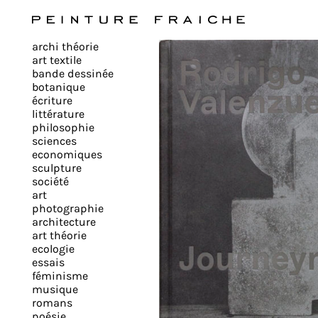
Valider
archi théorie
tous
art textile
bande dessinée
botanique
les
écriture
littérature
philosophie
cookies
sciences
economiques
sculpture
société
Ce
art
site
photographie
architecture
utilise
art théorie
des
ecologie
cookies
essais
pour
féminisme
musique
améliorer
romans
votre
poésie