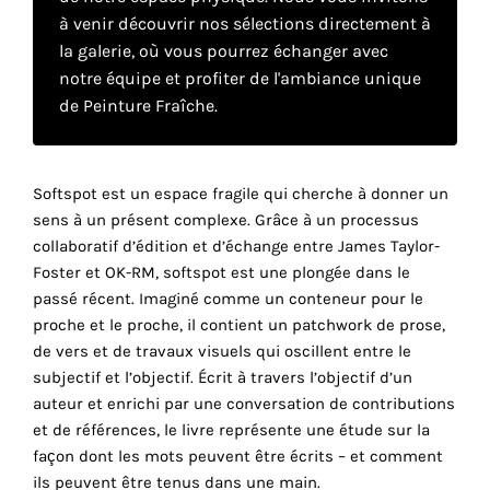
à venir découvrir nos sélections directement à
cookies
sont
la galerie, où vous pourrez échanger avec
nécessaires
notre équipe et profiter de l'ambiance unique
pour
de Peinture Fraîche.
le
bon
fonctionnement
Softspot est un espace fragile qui cherche à donner un
de
sens à un présent complexe. Grâce à un processus
notre
collaboratif d’édition et d’échange entre James Taylor-
site
Foster et OK-RM, softspot est une plongée dans le
web.
passé récent. Imaginé comme un conteneur pour le
En
proche et le proche, il contient un patchwork de prose,
continuant
de vers et de travaux visuels qui oscillent entre le
à
subjectif et l’objectif. Écrit à travers l’objectif d’un
utiliser
auteur et enrichi par une conversation de contributions
le
et de références, le livre représente une étude sur la
site,
façon dont les mots peuvent être écrits – et comment
vous
ils peuvent être tenus dans une main.