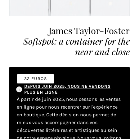
Faire
James Taylor-Foster
son
Softspot: a container for the
propre
near and close
choix
Cookies
fonctionnels
32 EUROS
Ce
DEPUIS JUIN 2025, NOUS NE VENDONS
paramètre
PLUS EN LIGNE
est
À partir de juin 2025, nous cessons les ventes
obligatoire
en ligne pour nous recentrer sur l'expérience
et ne peut
en boutique. Cette décision nous permet de
être
mieux vous accompagner dans vos
désactivé.
découvertes littéraires et artistiques au sein
de notre espace physique. Nous vous invitons
Ces