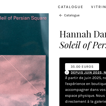
CATALOGUE
VITRI
Catalogue
Hannah Da
Soleil of Pe
35.00 EUROS
DEPUIS JUIN 2025,
À partir de juin 2025, 
l'expérience en boutiq
accompagner dans vos dé
espace physique. Nous v
directement à la galeri