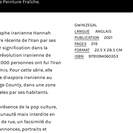
 Peinture Fraîche.
GWINZEGAL
LANGUE
ANGLAIS
graphe iranienne Hannah
PUBLICATION
2021
re récente de l’Iran par ses
PAGES
219
r signification dans la
FORMAT
22.5 X 28.5 CM
 révolution iranienne de
ISBN
9791094060353
 000 personnes ont fui l’Iran
is. Pour cette série, elle
te diaspora iranienne au
nge County, dans une zone
eles par ses habitants.
résence de la pop culture,
munauté mais interdite en
 de rue, un facsimilé du
annonces, portraits et