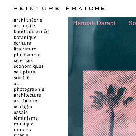
Valider
archi théorie
tous
art textile
bande dessinée
botanique
les
écriture
littérature
philosophie
cookies
sciences
economiques
sculpture
société
Ce
art
site
photographie
architecture
utilise
art théorie
des
ecologie
cookies
essais
pour
féminisme
musique
améliorer
romans
votre
poésie