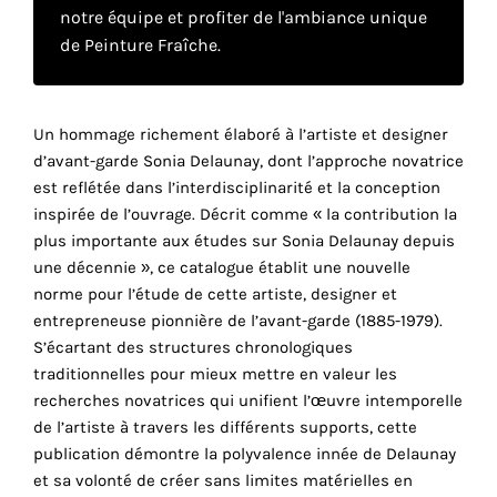
notre équipe et profiter de l'ambiance unique
de Peinture Fraîche.
Faire
son
Un hommage richement élaboré à l’artiste et designer
propre
d’avant-garde Sonia Delaunay, dont l’approche novatrice
est reflétée dans l’interdisciplinarité et la conception
choix
inspirée de l’ouvrage. Décrit comme « la contribution la
plus importante aux études sur Sonia Delaunay depuis
Cookies
une décennie », ce catalogue établit une nouvelle
fonctionnels
norme pour l’étude de cette artiste, designer et
Ce
entrepreneuse pionnière de l’avant-garde (1885-1979).
paramètre
S’écartant des structures chronologiques
est
obligatoire
traditionnelles pour mieux mettre en valeur les
et ne peut
recherches novatrices qui unifient l’œuvre intemporelle
être
de l’artiste à travers les différents supports, cette
désactivé.
publication démontre la polyvalence innée de Delaunay
et sa volonté de créer sans limites matérielles en
Ces