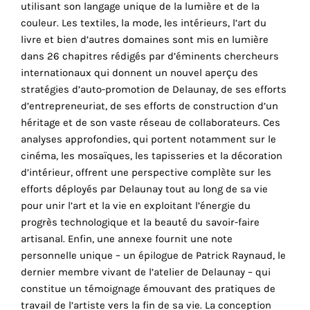
utilisant son langage unique de la lumière et de la
cookies
couleur. Les textiles, la mode, les intérieurs, l’art du
sont
livre et bien d’autres domaines sont mis en lumière
nécessaires
dans 26 chapitres rédigés par d’éminents chercheurs
pour
internationaux qui donnent un nouvel aperçu des
le
stratégies d’auto-promotion de Delaunay, de ses efforts
bon
d’entrepreneuriat, de ses efforts de construction d’un
fonctionnement
héritage et de son vaste réseau de collaborateurs. Ces
de
analyses approfondies, qui portent notamment sur le
notre
cinéma, les mosaïques, les tapisseries et la décoration
site
d’intérieur, offrent une perspective complète sur les
web.
efforts déployés par Delaunay tout au long de sa vie
En
pour unir l’art et la vie en exploitant l’énergie du
continuant
progrès technologique et la beauté du savoir-faire
à
artisanal. Enfin, une annexe fournit une note
utiliser
personnelle unique – un épilogue de Patrick Raynaud, le
le
dernier membre vivant de l’atelier de Delaunay – qui
site,
constitue un témoignage émouvant des pratiques de
vous
travail de l’artiste vers la fin de sa vie. La conception