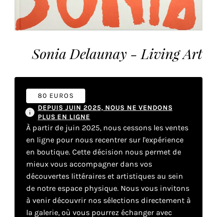
vous
offrir
un
service
Sonia Delaunay - Living Art
le
plus
personnalisé.
En
80 EUROS
savoir
DEPUIS JUIN 2025, NOUS NE VENDONS
plus
PLUS EN LIGNE
sur
À partir de juin 2025, nous cessons les ventes
notre
en ligne pour nous recentrer sur l'expérience
page
en boutique. Cette décision nous permet de
de
mieux vous accompagner dans vos
confidentialité
.
découvertes littéraires et artistiques au sein
de notre espace physique. Nous vous invitons
ACCEPTER
TOUS
à venir découvrir nos sélections directement à
LES
la galerie, où vous pourrez échanger avec
COOKIES