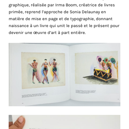
consentez
graphique, réalisée par Irma Boom, créatrice de livres
à
primée, reprend l’approche de Sonia Delaunay en
l'utilisation
matière de mise en page et de typographie, donnant
de
naissance à un livre qui unit le passé et le présent pour
ces
devenir une œuvre d’art à part entière.
cookies
techniques.
Cookies
analytiques
Grâce
à
ces
cookies,
nous
obtenons
un
aperçu