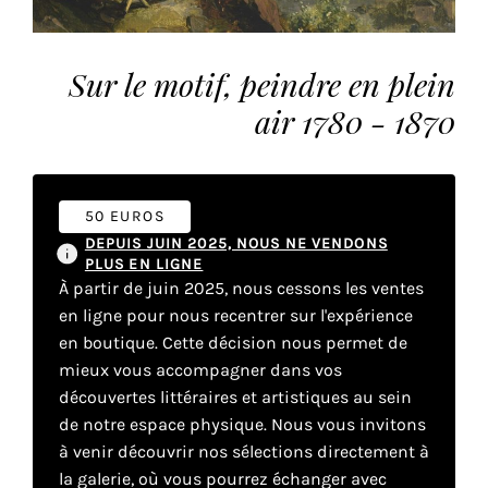
vous
offrir
un
Sur le motif, peindre en plein
service
air 1780 - 1870
le
plus
personnalisé.
En
50 EUROS
savoir
DEPUIS JUIN 2025, NOUS NE VENDONS
plus
PLUS EN LIGNE
sur
À partir de juin 2025, nous cessons les ventes
notre
en ligne pour nous recentrer sur l'expérience
page
en boutique. Cette décision nous permet de
de
mieux vous accompagner dans vos
confidentialité
.
découvertes littéraires et artistiques au sein
de notre espace physique. Nous vous invitons
ACCEPTER
TOUS
à venir découvrir nos sélections directement à
LES
la galerie, où vous pourrez échanger avec
COOKIES