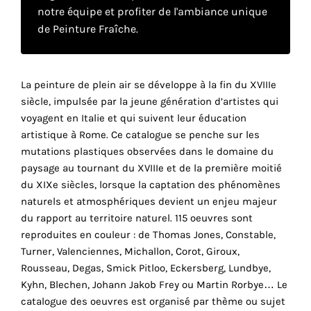
notre équipe et profiter de l'ambiance unique
de Peinture Fraîche.
Faire
son
La peinture de plein air se développe à la fin du XVIIIe
propre
siècle, impulsée par la jeune génération d’artistes qui
voyagent en Italie et qui suivent leur éducation
choix
artistique à Rome. Ce catalogue se penche sur les
mutations plastiques observées dans le domaine du
Cookies
paysage au tournant du XVIIIe et de la première moitié
fonctionnels
du XIXe siècles, lorsque la captation des phénomènes
Ce
naturels et atmosphériques devient un enjeu majeur
paramètre
du rapport au territoire naturel. 115 oeuvres sont
est
obligatoire
reproduites en couleur : de Thomas Jones, Constable,
et ne peut
Turner, Valenciennes, Michallon, Corot, Giroux,
être
Rousseau, Degas, Smick Pitloo, Eckersberg, Lundbye,
désactivé.
Kyhn, Blechen, Johann Jakob Frey ou Martin Rorbye… Le
catalogue des oeuvres est organisé par thème ou sujet
r
Ces