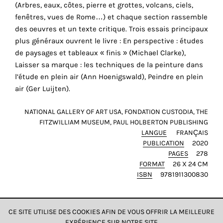
(Arbres, eaux, côtes, pierre et grottes, volcans, ciels,
cookies
fenêtres, vues de Rome…) et chaque section rassemble
sont
des oeuvres et un texte critique. Trois essais principaux
nécessaires
plus généraux ouvrent le livre : En perspective : études
pour
de paysages et tableaux « finis » (Michael Clarke),
le
Laisser sa marque : les techniques de la peinture dans
bon
l’étude en plein air (Ann Hoenigswald), Peindre en plein
fonctionnement
air (Ger Luijten).
de
notre
NATIONAL GALLERY OF ART USA, FONDATION CUSTODIA, THE
site
FITZWILLIAM MUSEUM, PAUL HOLBERTON PUBLISHING
web.
LANGUE
FRANÇAIS
En
PUBLICATION
2020
PAGES
278
continuant
FORMAT
26 X 24 CM
à
ISBN
9781911300830
utiliser
le
site,
CE SITE UTILISE DES COOKIES AFIN DE VOUS OFFRIR LA MEILLEURE
vous
EXPÉRIENCE SUR NOTRE SITE