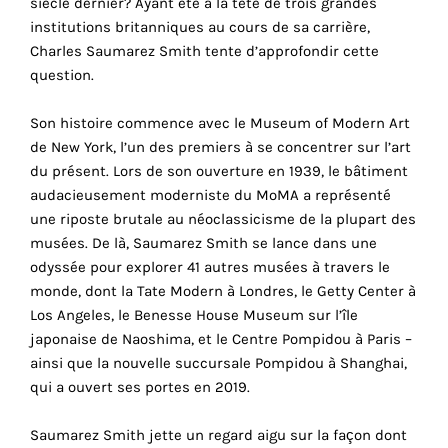
siècle dernier? Ayant été à la tête de trois grandes
cookies
institutions britanniques au cours de sa carrière,
sont
Charles Saumarez Smith tente d’approfondir cette
nécessaires
question.
pour
le
Son histoire commence avec le Museum of Modern Art
bon
de New York, l’un des premiers à se concentrer sur l’art
fonctionnement
du présent. Lors de son ouverture en 1939, le bâtiment
de
audacieusement moderniste du MoMA a représenté
notre
une riposte brutale au néoclassicisme de la plupart des
site
musées. De là, Saumarez Smith se lance dans une
web.
odyssée pour explorer 41 autres musées à travers le
En
monde, dont la Tate Modern à Londres, le Getty Center à
continuant
Los Angeles, le Benesse House Museum sur l’île
à
japonaise de Naoshima, et le Centre Pompidou à Paris –
utiliser
ainsi que la nouvelle succursale Pompidou à Shanghai,
le
qui a ouvert ses portes en 2019.
site,
vous
Saumarez Smith jette un regard aigu sur la façon dont