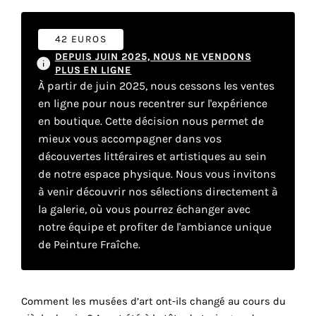
42 EUROS
Faire
DEPUIS JUIN 2025, NOUS NE VENDONS
son
PLUS EN LIGNE
À partir de juin 2025, nous cessons les ventes
propre
en ligne pour nous recentrer sur l'expérience
en boutique. Cette décision nous permet de
choix
mieux vous accompagner dans vos
découvertes littéraires et artistiques au sein
Cookies
de notre espace physique. Nous vous invitons
fonctionnels
à venir découvrir nos sélections directement à
Ce
paramètre
la galerie, où vous pourrez échanger avec
est
notre équipe et profiter de l'ambiance unique
obligatoire
de Peinture Fraîche.
et ne peut
être
désactivé.
Comment les musées d’art ont-ils changé au cours du
Ces