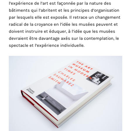
consentez
l’expérience de l’art est façonnée par la nature des
à
bâtiments qui l’abritent et les principes d’organisation
l'utilisation
par lesquels elle est exposée. Il retrace un changement
de
radical de la croyance en l’idée les musées peuvent et
ces
doivent instruire et éduquer, à l’idée que les musées
cookies
devraient être davantage axés sur la contemplation, le
techniques.
spectacle et l’expérience individuelle.
Cookies
analytiques
Grâce
à
ces
cookies,
nous
obtenons
un
aperçu