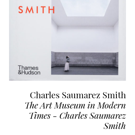
vous
offrir
un
service
le
plus
personnalisé.
En
savoir
plus
sur
notre
page
Charles Saumarez Smith
de
The Art Museum in Modern
confidentialité
.
Times - Charles Saumarez
ACCEPTER
Smith
TOUS
LES
COOKIES