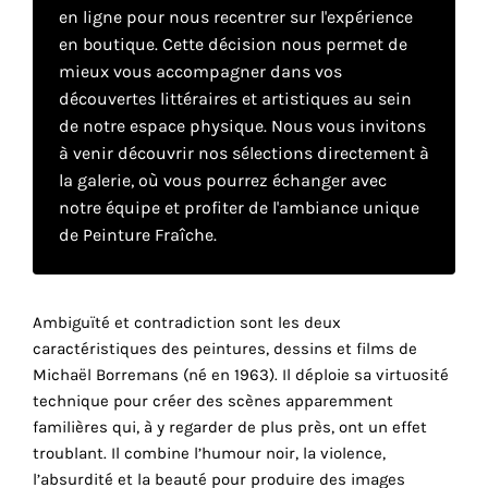
en ligne pour nous recentrer sur l'expérience
en boutique. Cette décision nous permet de
Faire
mieux vous accompagner dans vos
découvertes littéraires et artistiques au sein
son
de notre espace physique. Nous vous invitons
propre
à venir découvrir nos sélections directement à
la galerie, où vous pourrez échanger avec
choix
notre équipe et profiter de l'ambiance unique
de Peinture Fraîche.
Cookies
fonctionnels
Ce
paramètre
Ambiguïté et contradiction sont les deux
est
caractéristiques des peintures, dessins et films de
obligatoire
Michaël Borremans (né en 1963). Il déploie sa virtuosité
et ne peut
technique pour créer des scènes apparemment
être
familières qui, à y regarder de plus près, ont un effet
désactivé.
troublant. Il combine l’humour noir, la violence,
l’absurdité et la beauté pour produire des images
Ces