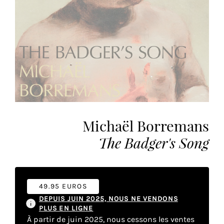
vous
offrir
un
service
le
plus
personnalisé.
En
savoir
plus
Michaël Borremans
sur
notre
The Badger's Song
page
de
confidentialité
.
49.95 EUROS
ACCEPTER
DEPUIS JUIN 2025, NOUS NE VENDONS
TOUS
PLUS EN LIGNE
LES
À partir de juin 2025, nous cessons les ventes
COOKIES