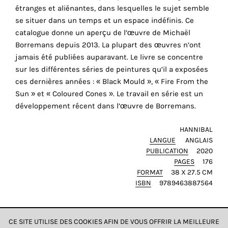
r
étranges et aliénantes, dans lesquelles le sujet semble
cookies
se situer dans un temps et un espace indéfinis. Ce
sont
catalogue donne un aperçu de l’œuvre de Michaël
nécessaires
Borremans depuis 2013. La plupart des œuvres n’ont
pour
jamais été publiées auparavant. Le livre se concentre
le
sur les différentes séries de peintures qu’il a exposées
bon
ces dernières années : « Black Mould », « Fire From the
fonctionnement
Sun » et « Coloured Cones ». Le travail en série est un
de
développement récent dans l’œuvre de Borremans.
notre
site
HANNIBAL
web.
LANGUE
ANGLAIS
En
PUBLICATION
2020
continuant
PAGES
176
à
FORMAT
38 X 27.5 CM
utiliser
ISBN
9789463887564
le
site,
vous
CE SITE UTILISE DES COOKIES AFIN DE VOUS OFFRIR LA MEILLEURE