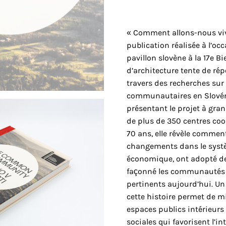
« Comment allons-nous viv
publication réalisée à l’oc
pavillon slovène à la 17e B
d’architecture tente de ré
travers des recherches sur 
communautaires en Slovén
présentant le projet à gra
de plus de 350 centres coop
70 ans, elle révèle commen
changements dans le systè
économique, ont adopté de 
façonné les communautés l
pertinents aujourd’hui. U
cette histoire permet de 
espaces publics intérieurs
sociales qui favorisent l’i