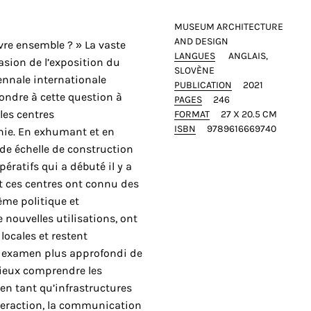
MUSEUM ARCHITECTURE
AND DESIGN
re ensemble ? » La vaste
LANGUES
ANGLAIS
casion de l’exposition du
SLOVÈNE
iennale internationale
PUBLICATION
2021
pondre à cette question à
PAGES
246
les centres
FORMAT
27 X 20.5 CM
ISBN
9789616669740
ie. En exhumant et en
nde échelle de construction
ératifs qui a débuté il y a
t ces centres ont connu des
me politique et
nouvelles utilisations, ont
ocales et restent
n examen plus approfondi de
mieux comprendre les
 en tant qu’infrastructures
nteraction, la communication