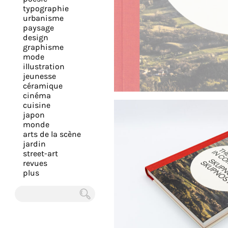
expérience
typographie
urbanisme
et
paysage
vous
design
offrir
graphisme
mode
un
illustration
service
jeunesse
le
céramique
cinéma
plus
cuisine
personnalisé.
japon
En
monde
arts de la scène
savoir
jardin
plus
street-art
sur
revues
plus
notre
page
de
Chercher
confidentialité
.