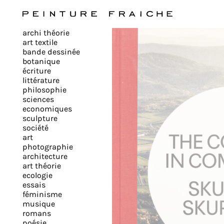
Valider
archi théorie
tous
art textile
bande dessinée
botanique
les
écriture
littérature
philosophie
cookies
sciences
economiques
sculpture
société
Ce
art
site
photographie
architecture
utilise
art théorie
des
ecologie
cookies
essais
pour
féminisme
musique
améliorer
romans
votre
poésie