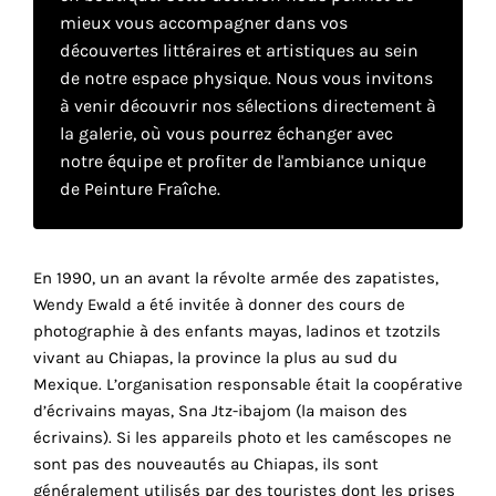
mieux vous accompagner dans vos
découvertes littéraires et artistiques au sein
Faire
de notre espace physique. Nous vous invitons
à venir découvrir nos sélections directement à
son
la galerie, où vous pourrez échanger avec
propre
notre équipe et profiter de l'ambiance unique
de Peinture Fraîche.
choix
Cookies
En 1990, un an avant la révolte armée des zapatistes,
fonctionnels
Ce
Wendy Ewald a été invitée à donner des cours de
paramètre
photographie à des enfants mayas, ladinos et tzotzils
est
vivant au Chiapas, la province la plus au sud du
obligatoire
Mexique. L’organisation responsable était la coopérative
et ne peut
d’écrivains mayas, Sna Jtz-ibajom (la maison des
être
écrivains). Si les appareils photo et les caméscopes ne
désactivé.
sont pas des nouveautés au Chiapas, ils sont
généralement utilisés par des touristes dont les prises
Ces