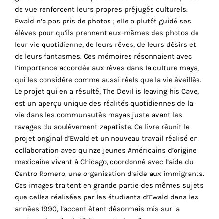
de vue renforcent leurs propres préjugés culturels.
cookies
Ewald n’a pas pris de photos ; elle a plutôt guidé ses
sont
élèves pour qu’ils prennent eux-mêmes des photos de
nécessaires
leur vie quotidienne, de leurs rêves, de leurs désirs et
pour
de leurs fantasmes. Ces mémoires résonnaient avec
le
l’importance accordée aux rêves dans la culture maya,
bon
qui les considère comme aussi réels que la vie éveillée.
fonctionnement
Le projet qui en a résulté, The Devil is leaving his Cave,
de
est un aperçu unique des réalités quotidiennes de la
notre
vie dans les communautés mayas juste avant les
site
ravages du soulèvement zapatiste. Ce livre réunit le
web.
projet original d’Ewald et un nouveau travail réalisé en
En
collaboration avec quinze jeunes Américains d’origine
continuant
mexicaine vivant à Chicago, coordonné avec l’aide du
à
Centro Romero, une organisation d’aide aux immigrants.
utiliser
Ces images traitent en grande partie des mêmes sujets
le
que celles réalisées par les étudiants d’Ewald dans les
site,
années 1990, l’accent étant désormais mis sur la
vous