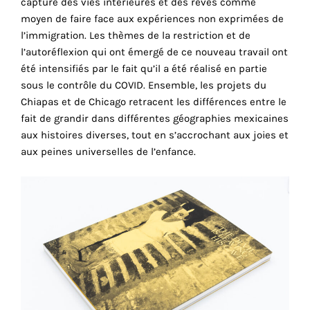
capture des vies intérieures et des rêves comme
consentez
moyen de faire face aux expériences non exprimées de
à
l’immigration. Les thèmes de la restriction et de
l'utilisation
l’autoréflexion qui ont émergé de ce nouveau travail ont
de
été intensifiés par le fait qu’il a été réalisé en partie
ces
sous le contrôle du COVID. Ensemble, les projets du
cookies
Chiapas et de Chicago retracent les différences entre le
techniques.
fait de grandir dans différentes géographies mexicaines
Cookies
aux histoires diverses, tout en s’accrochant aux joies et
analytiques
aux peines universelles de l’enfance.
Grâce
à
ces
cookies,
nous
obtenons
un
aperçu