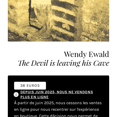
vous
offrir
un
service
le
plus
personnalisé.
En
Wendy Ewald
savoir
plus
The Devil is leaving his Cave
sur
notre
page
de
38 EUROS
confidentialité
.
DEPUIS JUIN 2025, NOUS NE VENDONS
PLUS EN LIGNE
À partir de juin 2025, nous cessons les ventes
ACCEPTER
TOUS
en ligne pour nous recentrer sur l'expérience
LES
COOKIES
en boutique. Cette décision nous permet de