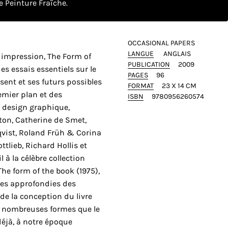
 Peinture Fraîche.
OCCASIONAL PAPERS
LANGUE
ANGLAIS
 impression, The Form of
PUBLICATION
2009
s essais essentiels sur le
PAGES
96
ésent et ses futurs possibles
FORMAT
23 X 14 CM
emier plan et des
ISBN
9780956260574
u design graphique,
on, Catherine de Smet,
qvist, Roland Früh & Corina
lieb, Richard Hollis et
 à la célèbre collection
he form of the book (1975),
ses approfondies des
de la conception du livre
s nombreuses formes que le
déjà, à notre époque