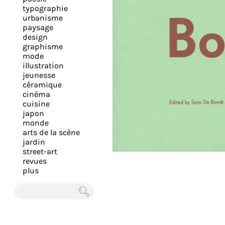
expérience
typographie
urbanisme
et
paysage
vous
design
offrir
graphisme
mode
un
illustration
service
jeunesse
le
céramique
cinéma
plus
cuisine
personnalisé.
japon
En
monde
arts de la scène
savoir
jardin
plus
street-art
sur
revues
plus
notre
page
de
Chercher
confidentialité
.