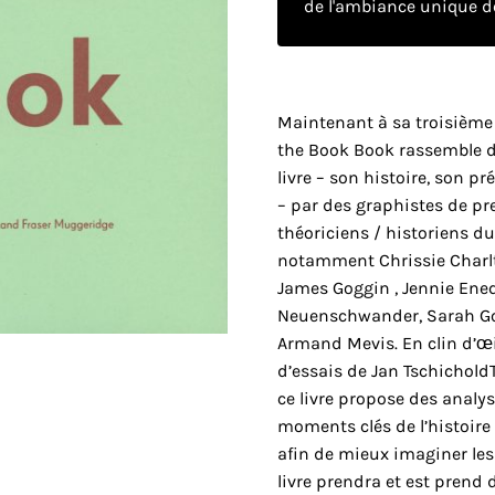
de l'ambiance unique de
Maintenant à sa troisième
the Book Book rassemble de
livre – son histoire, son pr
– par des graphistes de pr
théoriciens / historiens d
notamment Chrissie Charlt
James Goggin , Jennie Ene
Neuenschwander, Sarah Gott
Armand Mevis. En clin d’œil
d’essais de Jan TschicholdT
ce livre propose des analy
moments clés de l’histoire 
afin de mieux imaginer le
livre prendra et est prend 