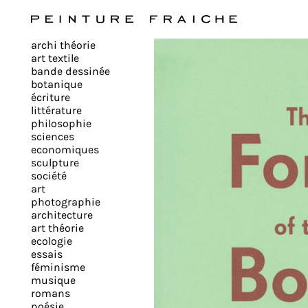
Valider
archi théorie
tous
art textile
bande dessinée
botanique
les
écriture
littérature
philosophie
cookies
sciences
economiques
sculpture
société
Ce
art
site
photographie
architecture
utilise
art théorie
des
ecologie
cookies
essais
pour
féminisme
musique
améliorer
romans
votre
poésie