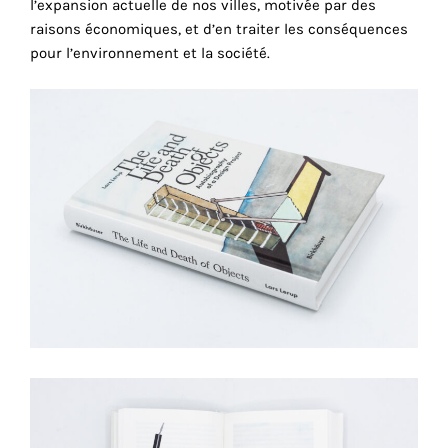
l’expansion actuelle de nos villes, motivée par des
consentez
raisons économiques, et d’en traiter les conséquences
à
pour l’environnement et la société.
l'utilisation
de
ces
cookies
techniques.
Cookies
analytiques
Grâce
à
ces
cookies,
nous
obtenons
un
aperçu