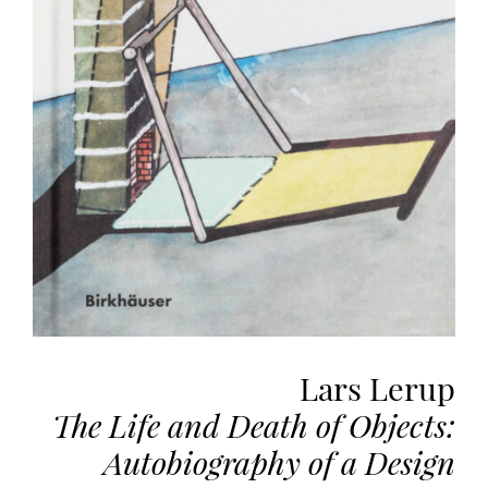
vous
offrir
un
service
le
plus
personnalisé.
En
savoir
plus
sur
notre
page
de
Lars Lerup
confidentialité
.
The Life and Death of Objects:
ACCEPTER
TOUS
Autobiography of a Design
LES
COOKIES