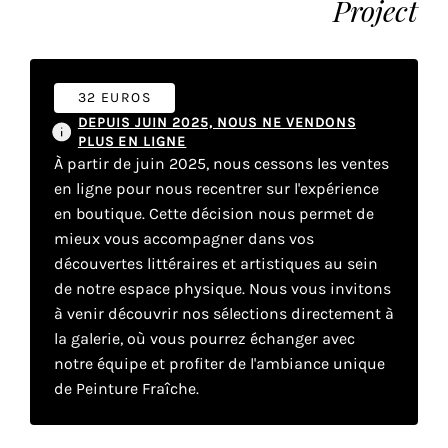
Project
Faire
son
32 EUROS
DEPUIS JUIN 2025, NOUS NE VENDONS
propre
PLUS EN LIGNE
À partir de juin 2025, nous cessons les ventes
choix
en ligne pour nous recentrer sur l'expérience
en boutique. Cette décision nous permet de
Cookies
mieux vous accompagner dans vos
fonctionnels
découvertes littéraires et artistiques au sein
Ce
de notre espace physique. Nous vous invitons
paramètre
à venir découvrir nos sélections directement à
est
obligatoire
la galerie, où vous pourrez échanger avec
et ne peut
notre équipe et profiter de l'ambiance unique
être
de Peinture Fraîche.
désactivé.
Ces