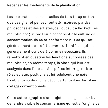
Repenser les fondements de la planification
cookies
sont
Les explorations conceptuelles de Lars Lerup en tant
nécessaires
que designer et penseur ont été inspirées par des
pour
philosophes et des artistes, de Foucault à Beckett. Les
le
meubles conçus par Lerup échappent à la culture de
bon
consommation. Ils ne se conforment ni à ce qui est
fonctionnement
généralement considéré comme utile ni à ce qui est
de
généralement considéré comme nécessaire. Ils
notre
remettent en question les fonctions supposées des
site
meubles et, en même temps, la place qui leur est
web.
assignée dans l’espace. Ses pièces interrogent leurs
En
rôles et leurs positions et introduisent une note
continuant
troublante ou du moins déconcertante dans les plans
à
d’étage conventionnels.
utiliser
le
Cette autobiographie d’un projet de design a pour but
site,
de rendre visible le consumérisme qui est à l’origine de
vous