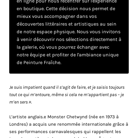
en ligne pour nous recentrer sur l'expérience
en boutique. Cette décision nous permet de
mieux vous accompagner dans vos
Faire
découvertes littéraires et artistiques au sein
son
de notre espace physique. Nous vous invitons
à venir découvrir nos sélections directement à
propre
la galerie, où vous pourrez échanger avec
choix
notre équipe et profiter de l'ambiance unique
de Peinture Fraîche.
Cookies
fonctionnels
Ce
Je suis impatient quand il s’agit de faire, et je saisis toujours
paramètre
tout ce qui m’entoure, même si cela ne m’appartient pas – je
est
m’en sers ».
obligatoire
et ne peut
être
L’artiste anglais.e Monster Chetwynd (née en 1973 à
désactivé.
Londres) a acquis une renommée internationale grâce à
ses performances carnavalesques qui rappellent les
Ces