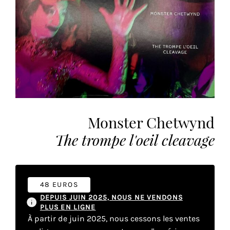
vous
offrir
un
service
le
plus
personnalisé.
En
savoir
plus
Monster Chetwynd
sur
The trompe l'oeil cleavage
notre
page
de
confidentialité
.
48 EUROS
DEPUIS JUIN 2025, NOUS NE VENDONS
ACCEPTER
PLUS EN LIGNE
TOUS
À partir de juin 2025, nous cessons les ventes
LES
COOKIES