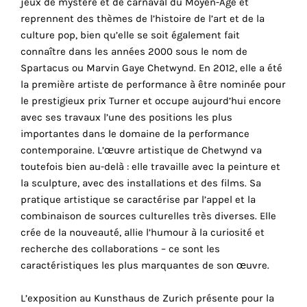
jeux de mystère et de carnaval du Moyen-Âge et
cookies
reprennent des thèmes de l’histoire de l’art et de la
sont
culture pop, bien qu’elle se soit également fait
nécessaires
connaître dans les années 2000 sous le nom de
pour
Spartacus ou Marvin Gaye Chetwynd. En 2012, elle a été
le
la première artiste de performance à être nominée pour
bon
le prestigieux prix Turner et occupe aujourd’hui encore
fonctionnement
avec ses travaux l’une des positions les plus
de
importantes dans le domaine de la performance
notre
contemporaine. L’œuvre artistique de Chetwynd va
site
toutefois bien au-delà : elle travaille avec la peinture et
web.
la sculpture, avec des installations et des films. Sa
En
pratique artistique se caractérise par l’appel et la
continuant
combinaison de sources culturelles très diverses. Elle
à
crée de la nouveauté, allie l’humour à la curiosité et
utiliser
recherche des collaborations – ce sont les
le
caractéristiques les plus marquantes de son œuvre.
site,
vous
L’exposition au Kunsthaus de Zurich présente pour la