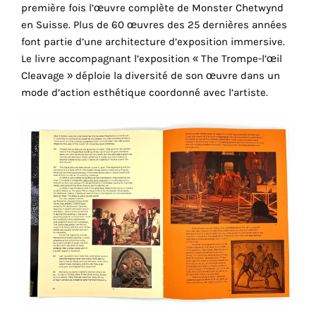
consentez
première fois l’œuvre complète de Monster Chetwynd
à
en Suisse. Plus de 60 œuvres des 25 dernières années
l'utilisation
font partie d’une architecture d’exposition immersive.
de
Le livre accompagnant l’exposition « The Trompe-l’œil
ces
Cleavage » déploie la diversité de son œuvre dans un
cookies
mode d’action esthétique coordonné avec l’artiste.
techniques.
Cookies
analytiques
Grâce
à
ces
cookies,
nous
obtenons
un
aperçu