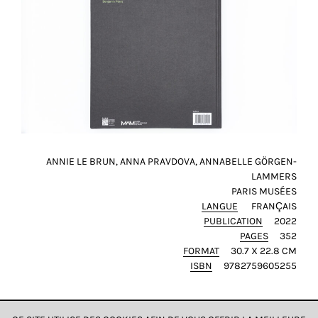
et
toujours
rendre
notre
site
plus
pratique
pour
tout
le
ANNIE LE BRUN, ANNA PRAVDOVA, ANNABELLE GÖRGEN-
LAMMERS
monde.
PARIS MUSÉES
LANGUE
FRANÇAIS
SAUVEGARDER
PUBLICATION
2022
MON
CHOIX
PAGES
352
FORMAT
30.7 X 22.8 CM
tour
ISBN
9782759605255