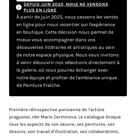
DEPUIS JUIN 2025, NOUS NE VENDONS
PLUS EN LIGNE
À partir de juin 2025, nous cessons les ventes
Faire
en ligne pour nous recentrer sur l'expérience
son
en boutique. Cette décision nous permet de
mieux vous accompagner dans vos
propre
découvertes littéraires et artistiques au sein
choix
de notre espace physique. Nous vous invitons
à venir découvrir nos sélections directement à
la galerie, où vous pourrez échanger avec
Cookies
fonctionnels
notre équipe et profiter de l'ambiance unique
Ce
de Peinture Fraîche.
paramètre
est
obligatoire
et ne peut
Première rétrospective parisienne de l’artiste
être
praguoise, née Marie Cerminova. Le catalogue évoque
désactivé.
tous les aspects de son oeuvre, ses peintures, ses
dessins, son travail d’illustration, ses collaborations,
Ces