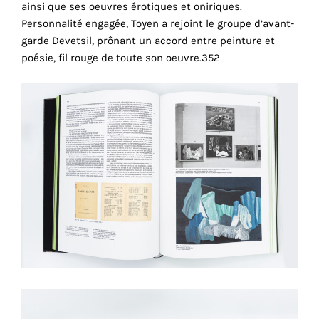
ainsi que ses oeuvres érotiques et oniriques.
cookies
Personnalité engagée, Toyen a rejoint le groupe d’avant-
sont
garde Devetsil, prônant un accord entre peinture et
nécessaires
poésie, fil rouge de toute son oeuvre.352
pour
le
bon
fonctionnement
de
notre
site
web.
En
continuant
à
utiliser
le
site,
vous