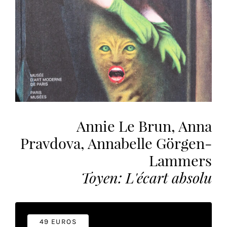
vous
offrir
un
service
le
plus
personnalisé.
En
savoir
plus
Annie Le Brun, Anna
sur
Pravdova, Annabelle Görgen-
notre
page
Lammers
de
Toyen: L'écart absolu
confidentialité
.
ACCEPTER
TOUS
LES
49 EUROS
COOKIES