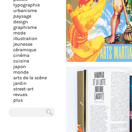
expérience
typographie
urbanisme
et
paysage
vous
design
offrir
graphisme
mode
un
illustration
service
jeunesse
le
céramique
cinéma
plus
cuisine
personnalisé.
japon
En
monde
arts de la scène
savoir
jardin
plus
street-art
sur
revues
plus
notre
page
de
Chercher
confidentialité
.