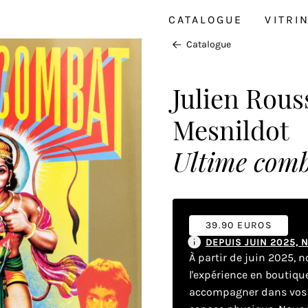
CATALOGUE
VITRI
Catalogue
Julien Rou
Mesnildot
Ultime comb
39.90 EUROS
DEPUIS JUIN 2025,
À partir de juin 2025, 
l'expérience en boutiq
accompagner dans vos dé