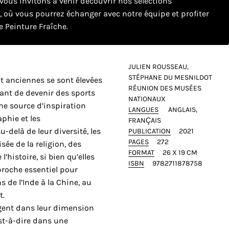
ous invitons à venir découvrir nos sélections
e, où vous pourrez échanger avec notre équipe et profiter
 Peinture Fraîche.
JULIEN ROUSSEAU,
STÉPHANE DU MESNILDOT
t anciennes se sont élevées
RÉUNION DES MUSÉES
ant de devenir des sports
NATIONAUX
une source d’inspiration
LANGUES
ANGLAIS
phie et les
FRANÇAIS
-delà de leur diversité, les
PUBLICATION
2021
PAGES
272
sée de la religion, des
FORMAT
26 X 19 CM
’histoire, si bien qu’elles
ISBN
9782711878758
proche essentiel pour
s de l’Inde à la Chine, au
t.
agent dans leur dimension
est-à-dire dans une