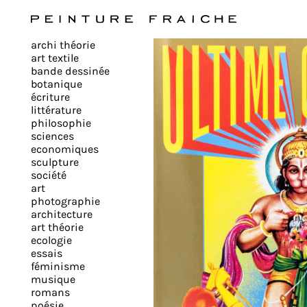
Valider
archi théorie
tous
art textile
bande dessinée
botanique
les
écriture
littérature
philosophie
cookies
sciences
economiques
sculpture
société
Ce
art
site
photographie
architecture
utilise
art théorie
des
ecologie
cookies
essais
pour
féminisme
musique
améliorer
romans
votre
poésie