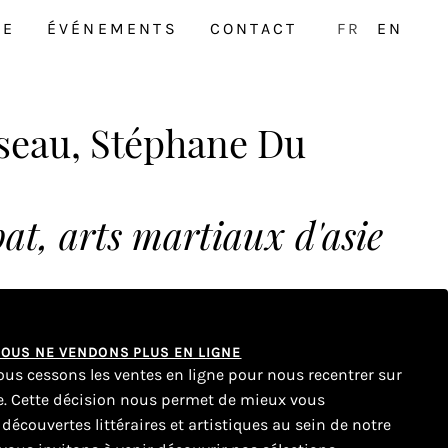
NE
ÉVÉNEMENTS
CONTACT
FR
EN
sseau, Stéphane Du
at, arts martiaux d'asie
 NOUS NE VENDONS PLUS EN LIGNE
nous cessons les ventes en ligne pour nous recentrer sur
ue. Cette décision nous permet de mieux vous
couvertes littéraires et artistiques au sein de notre