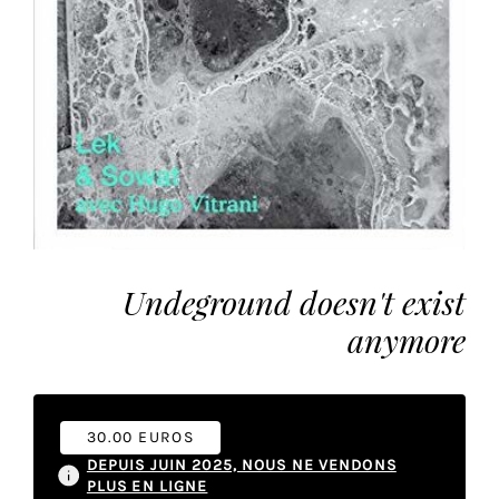
vous
offrir
un
service
le
plus
personnalisé.
En
savoir
plus
sur
Undeground doesn't exist
notre
anymore
page
de
confidentialité
.
30.00 EUROS
ACCEPTER
TOUS
DEPUIS JUIN 2025, NOUS NE VENDONS
LES
PLUS EN LIGNE
COOKIES