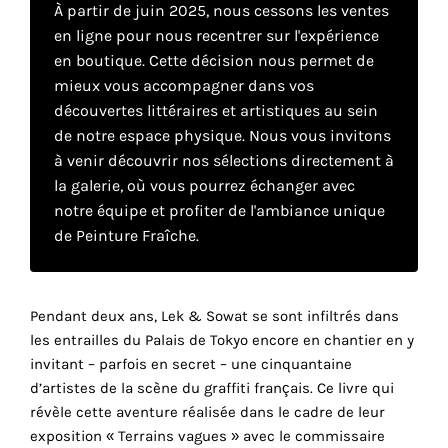
À partir de juin 2025, nous cessons les ventes
en ligne pour nous recentrer sur l'expérience
Faire
en boutique. Cette décision nous permet de
mieux vous accompagner dans vos
son
découvertes littéraires et artistiques au sein
propre
de notre espace physique. Nous vous invitons
à venir découvrir nos sélections directement à
choix
la galerie, où vous pourrez échanger avec
notre équipe et profiter de l'ambiance unique
Cookies
de Peinture Fraîche.
fonctionnels
Ce
paramètre
est
Pendant deux ans, Lek & Sowat se sont infiltrés dans
obligatoire
les entrailles du Palais de Tokyo encore en chantier en y
et ne peut
r
invitant – parfois en secret – une cinquantaine
être
d’artistes de la scène du graffiti français. Ce livre qui
désactivé.
révèle cette aventure réalisée dans le cadre de leur
exposition « Terrains vagues » avec le commissaire
Ces