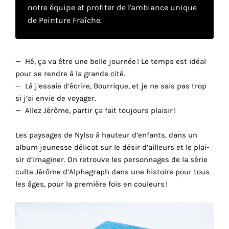
notre équipe et profiter de l'ambiance unique
de Peinture Fraîche.
Faire
son
— Hé, ça va être une belle jour­née ! Le temps est idéal
propre
pour se rendre à la grande cité.
— Là j’es­saie d’écrire, Bour­rique, et je ne sais pas trop
choix
si j’ai envie de voya­ger.
— Allez Jérôme, partir ça fait toujours plai­sir !
Cookies
fonctionnels
Les paysages de Nylso à hauteur d’en­­fants, dans un
Ce
album jeunesse déli­­cat sur le désir d’ailleurs et le plai­­
paramètre
sir d’ima­­gi­­ner. On retrouve les person­­nages de la série
est
obligatoire
culte Jérôme d’Alphagraph dans une histoire pour tous
et ne peut
les âges, pour la première fois en couleurs !
être
désactivé.
Ces