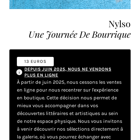
vous
offrir
un
Nylso
service
Une Journée De Bourrique
le
plus
personnalisé.
En
13 EUROS
savoir
DEPUIS JUIN 2025, NOUS NE VENDONS
plus
PLUS EN LIGNE
sur
À partir de juin 2025, nous cessons les ventes
notre
en ligne pour nous recentrer sur l'expérience
page
en boutique. Cette décision nous permet de
de
mieux vous accompagner dans vos
confidentialité
.
découvertes littéraires et artistiques au sein
de notre espace physique. Nous vous invitons
ACCEPTER
TOUS
à venir découvrir nos sélections directement à
LES
la galerie, où vous pourrez échanger avec
COOKIES