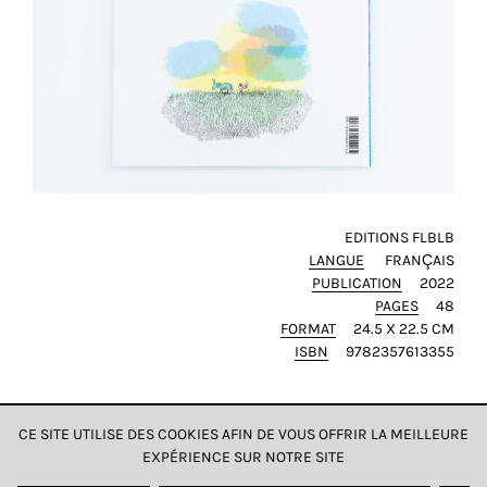
de
vos
comportements
de
navigation.
De
cette
façon,
nous
pouvons
EDITIONS FLBLB
LANGUE
FRANÇAIS
acquérir
PUBLICATION
2022
plus
PAGES
48
de
FORMAT
24.5 X 22.5 CM
connaissances
ISBN
9782357613355
sur
l'utilisation
de
CE SITE UTILISE DES COOKIES AFIN DE VOUS OFFRIR LA MEILLEURE
notre
EXPÉRIENCE SUR NOTRE SITE
DONNÉES & CONFIDENTIALITÉ
site