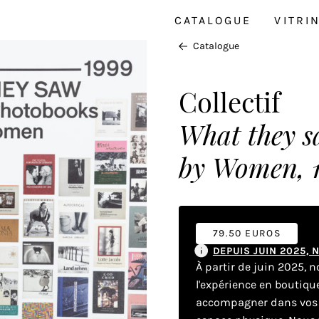
CATALOGUE
VITRI
Catalogue
Collectif
What they s
by Women, 1
79.50 EUROS
DEPUIS JUIN 2025,
À partir de juin 2025, 
l'expérience en boutiq
accompagner dans vos dé