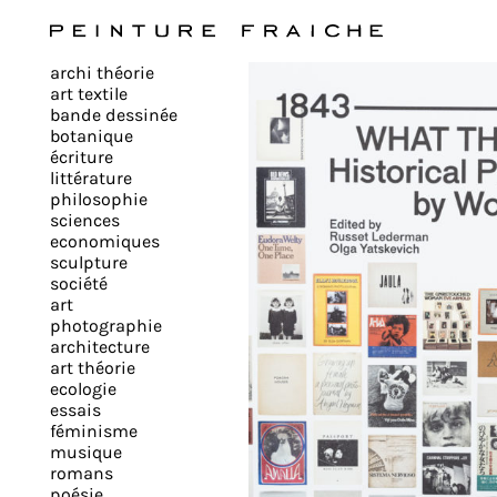
Valider
archi théorie
tous
art textile
bande dessinée
botanique
les
écriture
littérature
philosophie
cookies
sciences
economiques
sculpture
société
Ce
art
site
photographie
architecture
utilise
art théorie
des
ecologie
cookies
essais
pour
féminisme
musique
améliorer
romans
votre
poésie