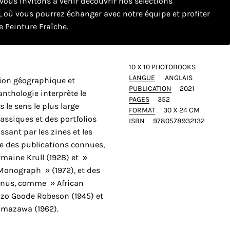
ous invitons à venir découvrir nos sélections
e, où vous pourrez échanger avec notre équipe et profiter
 Peinture Fraîche.
10 X 10 PHOTOBOOKS
LANGUE
ANGLAIS
tion géographique et
PUBLICATION
2021
anthologie interprète le
PAGES
352
 le sens le plus large
FORMAT
30 X 24 CM
classiques et des portfolios
ISBN
9780578932132
sant par les zines et les
e des publications connues,
rmaine Krull (1928) et »
Monograph » (1972), et des
onnus, comme » African
zo Goode Robeson (1945) et
amazawa (1962).