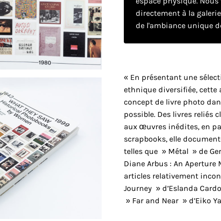
espace physique. Nous v
directement à la galeri
de l'ambiance unique de
« En présentant une sélec
ethnique diversifiée, cette 
concept de livre photo dans
possible. Des livres reliés 
aux œuvres inédites, en pas
scrapbooks, elle document
telles que » Métal » de Ge
Diane Arbus : An Aperture 
articles relativement inc
Journey » d’Eslanda Cardo
» Far and Near » d’Eiko Y