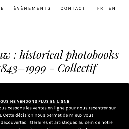
NE
ÉVÉNEMENTS
CONTACT
FR
EN
aw : historical photobooks
843–1999 - Collectif
 NOUS NE VENDONS PLUS EN LIGNE
nous cessons les ventes en ligne pour nous recentrer sur
ue. Cette décision nous permet de mieux vous
couvertes littéraires et artistiques au sein de notre