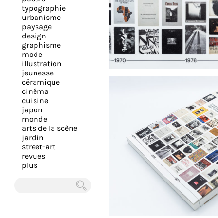
expérience
typographie
urbanisme
et
paysage
vous
design
offrir
graphisme
mode
un
illustration
service
jeunesse
le
céramique
cinéma
plus
cuisine
personnalisé.
japon
En
monde
arts de la scène
savoir
jardin
plus
street-art
sur
revues
plus
notre
page
de
Chercher
confidentialité
.