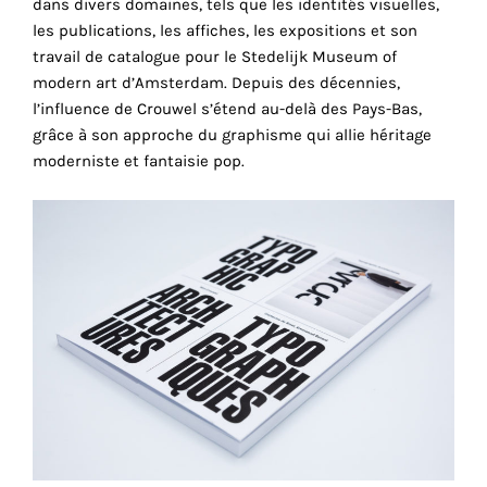
dans divers domaines, tels que les identités visuelles,
cookies
les publications, les affiches, les expositions et son
sont
travail de catalogue pour le Stedelijk Museum of
nécessaires
modern art d’Amsterdam. Depuis des décennies,
pour
l’influence de Crouwel s’étend au-delà des Pays-Bas,
le
grâce à son approche du graphisme qui allie héritage
bon
moderniste et fantaisie pop.
fonctionnement
de
notre
site
web.
En
continuant
à
utiliser
le
site,
vous