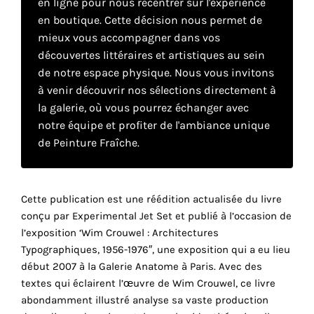
en ligne pour nous recentrer sur l'expérience
en boutique. Cette décision nous permet de
mieux vous accompagner dans vos
Faire
découvertes littéraires et artistiques au sein
son
de notre espace physique. Nous vous invitons
à venir découvrir nos sélections directement à
propre
la galerie, où vous pourrez échanger avec
choix
notre équipe et profiter de l'ambiance unique
de Peinture Fraîche.
Cookies
fonctionnels
Ce
Cette publication est une réédition actualisée du livre
paramètre
conçu par Experimental Jet Set et publié à l’occasion de
est
l’exposition ‘Wim Crouwel : Architectures
obligatoire
Typographiques, 1956-1976″, une exposition qui a eu lieu
et ne peut
être
début 2007 à la Galerie Anatome à Paris. Avec des
désactivé.
textes qui éclairent l’œuvre de Wim Crouwel, ce livre
abondamment illustré analyse sa vaste production
Ces