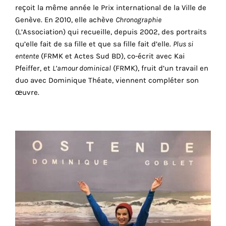
reçoit la même année le Prix international de la Ville de
Genève. En 2010, elle achève
Chronographie
Faire
(L’Association) qui recueille, depuis 2002, des portraits
qu’elle fait de sa fille et que sa fille fait d’elle.
Plus si
son
entente
(FRMK et Actes Sud BD), co-écrit avec Kai
propre
Pfeiffer, et
L’amour dominical
(FRMK), fruit d’un travail en
duo avec Dominique Théate, viennent compléter son
choix
œuvre.
Cookies
fonctionnels
Ce
paramètre
est
obligatoire
et ne peut
être
désactivé.
Ces