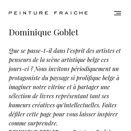
Valider
Togg
men
tous
Dominique Goblet
les
cookies
Que se passe-t-il dans l’esprit des artistes et
penseurs de la scène artistique belge ces
Ce
jours-ci ? Nous invitons périodiquement un
site
protagoniste du paysage si prolifique belge à
utilise
des
imaginer notre vitrine et à partager une
cookies
sélection de livres représentant tant ses
pour
humeurs créatives qu’intellectuelles. Faites
améliorer
défiler cette page pour vous laisser inspirer
votre
expérience
comme surprendre.
et