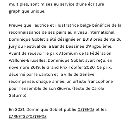
consentez
multiples, sont mises au service d’une écriture
à
graphique unique.
l'utilisation
de
Preuve que l’autrice et illustratrice belge bénéficie de la
ces
reconnaissance de ses pairs au niveau international,
cookies
Dominique Goblet a été désignée en 2019 présidente du
techniques.
jury du Festival de la Bande Dessinée d’Angoulême.
Avant de recevoir le prix Atomium de la Fédération
Cookies
Wallonie-Bruxelles, Dominique Goblet avait reçu, en
analytiques
novembre 2019, le Grand Prix Töpffer 2020. Ce prix,
décerné par le canton et la ville de Genève,
Grâce
récompense, chaque année, un artiste francophone
à
pour l’ensemble de son œuvre. (texte de Carole
ces
Saturno)
cookies,
nous
En 2021, Dominique Goblet publie
OSTENDE
et les
obtenons
CARNETS D’OSTENDE
.
un
aperçu