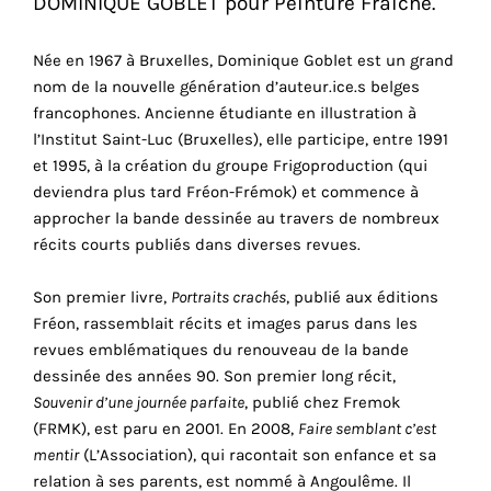
DOMINIQUE GOBLET pour Peinture Fraîche.
vous
offrir
Née en 1967 à Bruxelles, Dominique Goblet est un grand
un
nom de la nouvelle génération d’auteur.ice.s belges
service
francophones. Ancienne étudiante en illustration à
le
l’Institut Saint-Luc (Bruxelles), elle participe, entre 1991
plus
et 1995, à la création du groupe Frigoproduction (qui
personnalisé.
deviendra plus tard Fréon-Frémok) et commence à
En
approcher la bande dessinée au travers de nombreux
savoir
récits courts publiés dans diverses revues.
plus
sur
Son premier livre,
Portraits crachés
, publié aux éditions
notre
Fréon, rassemblait récits et images parus dans les
page
revues emblématiques du renouveau de la bande
de
dessinée des années 90. Son premier long récit,
confidentialité
.
Souvenir d’une journée parfaite
, publié chez Fremok
(FRMK), est paru en 2001. En 2008,
Faire semblant c’est
ACCEPTER
TOUS
mentir
(L’Association), qui racontait son enfance et sa
LES
relation à ses parents, est nommé à Angoulême. Il
COOKIES