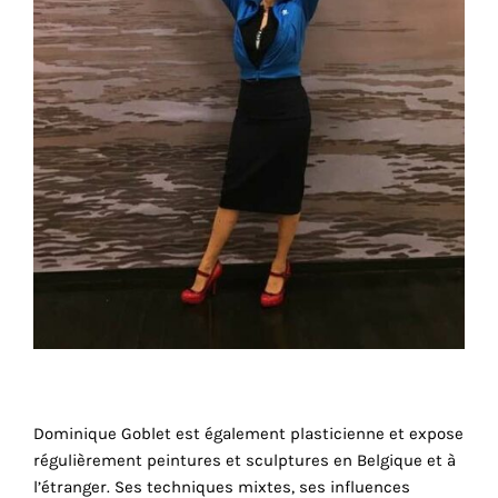
cookies
sont
nécessaires
pour
le
bon
fonctionnement
de
notre
site
web.
En
continuant
à
utiliser
le
Dominique Goblet est également plasticienne et expose
site,
régulièrement peintures et sculptures en Belgique et à
vous
l’étranger. Ses techniques mixtes, ses influences